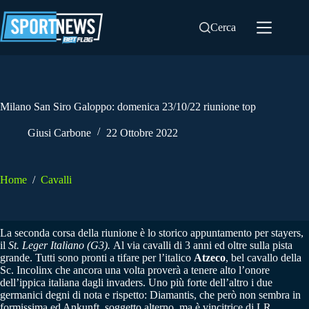
Salta
al
Cerca
contenuto
Milano San Siro Galoppo: domenica 23/10/22 riunione top
Giusi Carbone
22 Ottobre 2022
Home
/
Cavalli
La seconda corsa della riunione è lo storico appuntamento per stayers,
il
St. Leger Italiano (G3).
Al via cavalli di 3 anni ed oltre sulla pista
grande. Tutti sono pronti a tifare per l’italico
Atzeco
, bel cavallo della
Sc. Incolinx che ancora una volta proverà a tenere alto l’onore
dell’ippica italiana dagli invaders. Uno più forte dell’altro i due
germanici degni di nota e rispetto: Diamantis, che però non sembra in
formissima ed Ankunft, soggetto alterno, ma è vincitrice di LR.