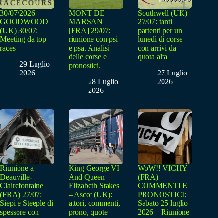
30/07/2026:
MONT DE
Southwell (UK)
GOODWOOD
MARSAN
27/07: tanti
(UK) 30/07:
[FRA] 29/07:
partenti per un
Meeting da top
riunione con psi
lunedì di corse
races
e psa. Analisi
con arrivi da
delle corse e
quota alta
29 Luglio
pronostici.
2026
27 Luglio
28 Luglio
2026
2026
Riunione a
King George VI
WoW!! VICHY
Deauville-
And Queen
(FRA) –
Clairefontaine
Elizabeth Stakes
COMMENTI E
(FRA) 27/07:
– Ascot (UK):
PRONOSTICI:
Siepi e Steeple di
attori, commenti,
Sabato 25 luglio
spessore con
prono, quote
2026 – Riunione