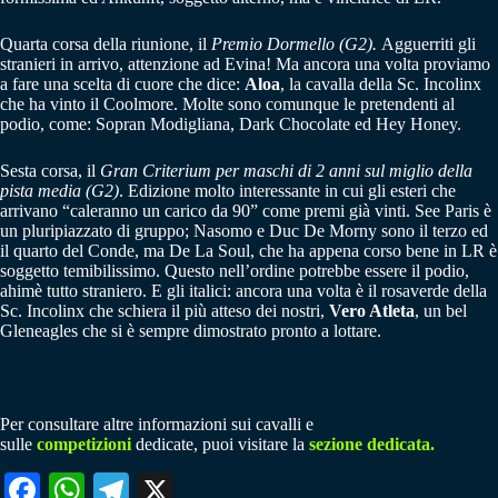
Quarta corsa della riunione, il
Premio Dormello (G2).
Agguerriti gli
stranieri in arrivo, attenzione ad Evina! Ma ancora una volta proviamo
a fare una scelta di cuore che dice:
Aloa
, la cavalla della Sc. Incolinx
che ha vinto il Coolmore. Molte sono comunque le pretendenti al
podio, come: Sopran Modigliana, Dark Chocolate ed Hey Honey.
Sesta corsa, il
Gran Criterium per maschi di 2 anni sul miglio della
pista media (G2)
. Edizione molto interessante in cui gli esteri che
arrivano “caleranno un carico da 90” come premi già vinti. See Paris è
un pluripiazzato di gruppo; Nasomo e Duc De Morny sono il terzo ed
il quarto del Conde, ma De La Soul, che ha appena corso bene in LR è
soggetto temibilissimo. Questo nell’ordine potrebbe essere il podio,
ahimè tutto straniero. E gli italici: ancora una volta è il rosaverde della
Sc. Incolinx che schiera il più atteso dei nostri,
Vero Atleta
, un bel
Gleneagles che si è sempre dimostrato pronto a lottare.
Per consultare altre informazioni sui cavalli e
sulle
competizioni
dedicate, puoi visitare la
sezione dedicata.
Fa
W
Te
X