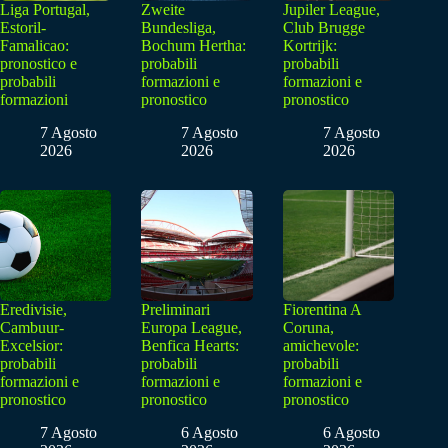
Liga Portugal,
Zweite
Jupiler League,
Estoril-
Bundesliga,
Club Brugge
Famalicao:
Bochum Hertha:
Kortrijk:
pronostico e
probabili
probabili
probabili
formazioni e
formazioni e
formazioni
pronostico
pronostico
7 Agosto
7 Agosto
7 Agosto
2026
2026
2026
Eredivisie,
Preliminari
Fiorentina A
Cambuur-
Europa League,
Coruna,
Excelsior:
Benfica Hearts:
amichevole:
probabili
probabili
probabili
formazioni e
formazioni e
formazioni e
pronostico
pronostico
pronostico
7 Agosto
6 Agosto
6 Agosto