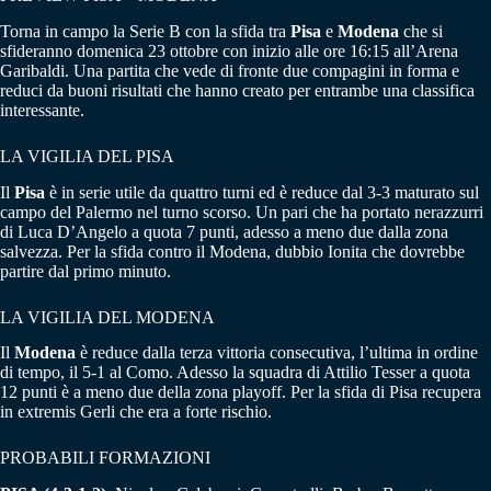
Torna in campo la Serie B con la sfida tra
Pisa
e
Modena
che si
sfideranno domenica 23 ottobre con inizio alle ore 16:15 all’Arena
Garibaldi. Una partita che vede di fronte due compagini in forma e
reduci da buoni risultati che hanno creato per entrambe una classifica
interessante.
LA VIGILIA DEL PISA
Il
Pisa
è in serie utile da quattro turni ed è reduce dal 3-3 maturato sul
campo del Palermo nel turno scorso. Un pari che ha portato nerazzurri
di Luca D’Angelo a quota 7 punti, adesso a meno due dalla zona
salvezza. Per la sfida contro il Modena, dubbio Ionita che dovrebbe
partire dal primo minuto.
LA VIGILIA DEL MODENA
Il
Modena
è reduce dalla terza vittoria consecutiva, l’ultima in ordine
di tempo, il 5-1 al Como. Adesso la squadra di Attilio Tesser a quota
12 punti è a meno due della zona playoff. Per la sfida di Pisa recupera
in extremis Gerli che era a forte rischio.
PROBABILI FORMAZIONI