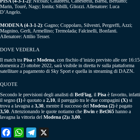
PISA (4-3-1-2)
: Nicolas; Calabresi, Canestrelli, Barba, Beruatto;
Marin, Touré, Nagy; Ionita; Sibilli, Gliozzi. Allenatore: Luca
D’Angelo.
MODENA (4-3-1-2)
: Gagno; Coppolaro, Silvestri, Pergreffi, Azzi;
Magnino, Gerli, Armellino; Tremolada; Falcinelli, Bonfanti.
Allenatore: Attilio Tesser.
DOVE VEDERLA
Il match tra
Pisa
e
Modena
, con fischio d’inizio previsto alle ore 16:15
domenica 23 ottobre 2022, sarà visibile in diretta tv sulla piattaforma
satellitare a pagamento di Sky Sport e quella in streaming di DAZN.
QUOTE
Secondo le previsioni degli analisti di
BetFlag
, il
Pisa
è favorito, infatti
il segno
(1)
è quotato a
2,10
, il pareggio tra le due compagini
(X)
si
trova a lavagna a
3,30
, mentre il successo del
Modena (2)
è pagato
3,50
. Attenzionando le quote notiamo che
Bwin
e
Bet365
hanno a
lavagna la vittoria del
Modena (2)
a
3,00
.
Fa
W
Te
X