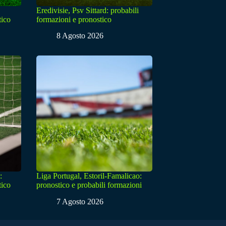
Eredivisie, Psv Sittard: probabili
tico
formazioni e pronostico
8 Agosto 2026
:
Liga Portugal, Estoril-Famalicao:
tico
pronostico e probabili formazioni
7 Agosto 2026