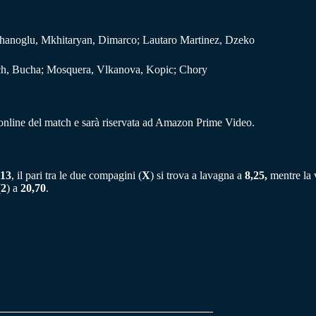
Calhanoglu, Mkhitaryan, Dimarco; Lautaro Martinez, Dzeko
ach, Bucha; Mosquera, Vlkanova, Kopic; Chory
 online del match e sarà riservata ad Amazon Prime Video.
,13
, il pari tra le due compagini (
X
) si trova a lavagna a
8,25,
mentre la v
(
2
) a
20,70
.