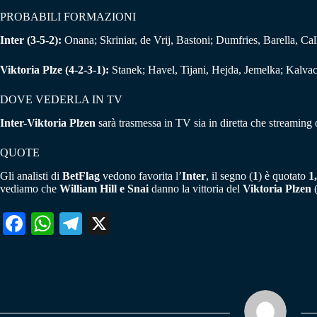
PROBABILI FORMAZIONI
Inter (3-5-2):
Onana; Skriniar, de Vrij, Bastoni; Dumfries, Barella, 
Viktoria Plze (4-2-3-1):
Stanek; Havel, Tijani, Hejda, Jemelka; Kalv
DOVE VEDERLA IN TV
Inter-Viktoria Plzen
sarà trasmessa in TV sia in diretta che streaming
QUOTE
Gli analisti di
BetFlag
vedono favorita l’
Inter
, il segno (
1
) è quotato
1
vediamo che
William Hill e Snai
danno la vittoria del
Viktoria Plzen
Fa
W
Te
X
ce
ha
le
bo
ts
gr
ok
A
a
pp
m