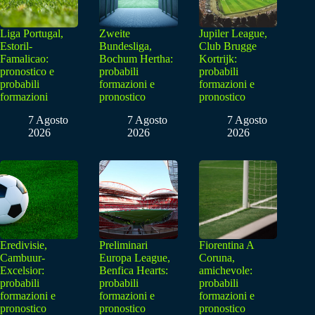
Liga Portugal,
Zweite
Jupiler League,
Estoril-
Bundesliga,
Club Brugge
Famalicao:
Bochum Hertha:
Kortrijk:
pronostico e
probabili
probabili
probabili
formazioni e
formazioni e
formazioni
pronostico
pronostico
7 Agosto
7 Agosto
7 Agosto
2026
2026
2026
Eredivisie,
Preliminari
Fiorentina A
Cambuur-
Europa League,
Coruna,
Excelsior:
Benfica Hearts:
amichevole:
probabili
probabili
probabili
formazioni e
formazioni e
formazioni e
pronostico
pronostico
pronostico