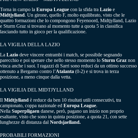
Torna in campo la
Europa League
con la sfida tra
Lazio
e
Midtjylland
. Un girone, quello F, molto equilibrato, visto che le
quattro formazioni che lo compongono Feyenoord, Midtjylland, Lazio
e Sturm Graz si trovano al momento tutte a quota 5 in classifica
lasciando tutto in gioco per la qualificazione.
LA VIGILIA DELLA LAZIO
La
Lazio
deve vincere entrambi i match, se possibile segnando
parecchio e poi sperare che nello stesso momento lo
Sturm Graz
non
vinca anche i suoi. I ragazzi di Sarri sono reduci da un ottimo successo
ottenuto a Bergamo contro l’
Atalanta
(0-2) e si trova in terza
posizione, a meno cinque dalla vetta.
LA VIGILIA DEL MIDTJYLLAND
Il
Midtjylland
è reduce da ben 10 risultati utili consecutivi, tra
campionato, coppa nazionale ed
Europa League
.
Nella
Superpligaen
danese, però, pagano un inizio non proprio
esaltante, visto che sono in quinta posizione, a quota 21, con sette
lunghezze di distanza dal
Nordsjaelland.
PROBABILI FORMAZIONI