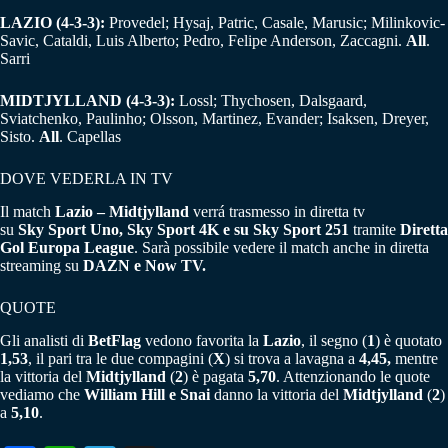
LAZIO (4-3-3):
Provedel; Hysaj, Patric, Casale, Marusic; Milinkovic-
Savic, Cataldi, Luis Alberto; Pedro, Felipe Anderson, Zaccagni.
All
.
Sarri
MIDTJYLLAND
(4-3-3):
Lossl; Thychosen, Dalsgaard,
Sviatchenko, Paulinho; Olsson, Martinez, Evander; Isaksen, Dreyer,
Sisto.
All
. Capellas
DOVE VEDERLA IN TV
Il match
Lazio – Midtjylland
verrá trasmesso in diretta tv
su
Sky
Sport Uno, Sky Sport 4K e su Sky Sport 251
tramite
Diretta
Gol Europa League
. Sarà possibile vedere il match anche in diretta
streaming su
DAZN e Now TV.
QUOTE
Gli analisti di
BetFlag
vedono favorita la
Lazio
, il segno (
1
) è quotato
1,53
, il pari tra le due compagini (
X
) si trova a lavagna a
4,45,
mentre
la vittoria del
Midtjylland
(
2
) è pagata
5,70
. Attenzionando le quote
vediamo che
William Hill e Snai
danno la vittoria del
Midtjylland
(
2
)
a
5,10
.