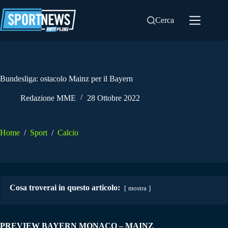
Salta
al
Cerca
contenuto
Bundesliga: ostacolo Mainz per il Bayern
Redazione MME
28 Ottobre 2022
Home
/
Sport
/
Calcio
Cosa troverai in questo articolo:
mostra
PREVIEW BAYERN MONACO – MAINZ