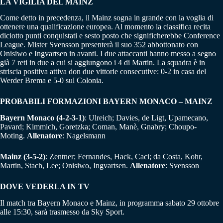
LA VIGILIA DEL MAINZ
Come detto in precedenza, il Mainz sogna in grande con la voglia di
ottenere una qualificazione europea. Al momento la classifica recita
diciotto punti conquistati e sesto posto che significherebbe Conference
League. Mister Svensson presenterà il suo 352 abbottonato con
Onisiwo e Ingvartsen in avanti. I due attaccanti hanno messo a segno
già 7 reti in due a cui si aggiungono i 4 di Martin. La squadra è in
striscia positiva attiva don due vittorie consecutive: 0-2 in casa del
Werder Brema e 5-0 sul Colonia.
PROBABILI FORMAZIONI BAYERN MONACO – MAINZ
Bayern Monaco (4-2-3-1)
: Ulreich; Davies, de Ligt, Upamecano,
Pavard; Kimmich, Goretzka; Coman, Manè, Gnabry; Choupo-
Moting.
Allenatore
: Nagelsmann
Mainz (3-5-2)
: Zentner; Fernandes, Hack, Caci; da Costa, Kohr,
Martin, Stach, Lee; Onisiwo, Ingvartsen.
Allenatore
: Svensson
DOVE VEDERLA IN TV
Il match tra Bayern Monaco e Mainz, in programma sabato 29 ottobre
alle 15:30, sarà trasmesso da Sky Sport.