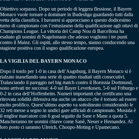
Obiettivo sorpasso. Dopo un periodo di leggera flessione, il Bayern
Monaco vuole tornare a dominare in Budesliga guardando tutti dalla
vetta della classifica. I bavaresi si approcciano a questo dodicesimo
turno di campionato con l’entusiasmo della qualificazione agli ottavi di
Champions League. La vittoria del Camp Nou di Barcellona ha
esaltato gli uomini di Nagelsmann che adesso vogliono i tre punti
contro il Mainz. Gli ospiti, allo stesso tempo, stanno conducendo una
stagione positiva con il sogno qualificazione europea.
LA VIGILIA DEL BAYERN MONACO
Dopo il tonfo per 1-0 in casa dell’Augsburg, il Bayern Monaco si è
rialzato inanellando una serie di quattro risultati utili consecutivi.
Tralasciando il pareggio nel big match contro il Borussia Dortmund,
sono arrivati tre successi: 4-0 sul Bayer Leverkusen, 5-0 sul Friburgo e
0-2 in casa dell’Hoffenheim. Numeri importanti che certificano una
ritrovata solidità difensiva ma anche un attacco che è tornato ad essere
molto prolifico. Quest’ultimo aspetto va sottolineato considerando le
32 reti messe a segno in undici gare ufficiali di campionato. Musiala è
il miglior marcatore con 6 goal seguito da Sane e Mane a quota 5.
Mancheranno tre uomini chiave come Sanè, Neuer e Hernandez. Al
loro posto ci saranno Ulreich, Choupo-Moting e Upamecano.