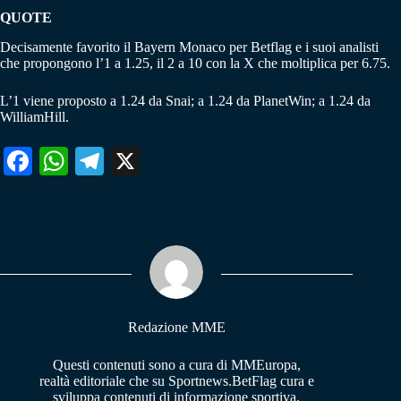
QUOTE
Decisamente favorito il Bayern Monaco per Betflag e i suoi analisti
che propongono l’1 a 1.25, il 2 a 10 con la X che moltiplica per 6.75.
L’1 viene proposto a 1.24 da Snai; a 1.24 da PlanetWin; a 1.24 da
WilliamHill.
Fa
W
Te
X
ce
ha
le
bo
ts
gr
ok
A
a
pp
m
Redazione MME
Questi contenuti sono a cura di MMEuropa,
realtà editoriale che su Sportnews.BetFlag cura e
sviluppa contenuti di informazione sportiva.