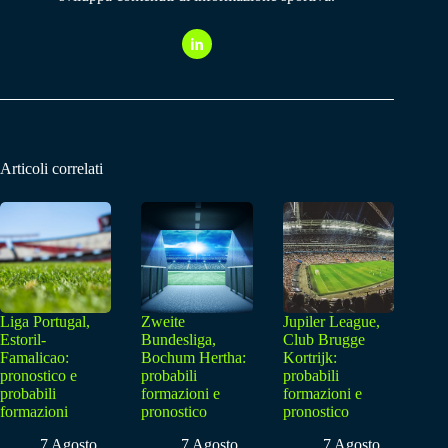
Articoli correlati
Liga Portugal,
Zweite
Jupiler League,
Estoril-
Bundesliga,
Club Brugge
Famalicao:
Bochum Hertha:
Kortrijk:
pronostico e
probabili
probabili
probabili
formazioni e
formazioni e
formazioni
pronostico
pronostico
7 Agosto
7 Agosto
7 Agosto