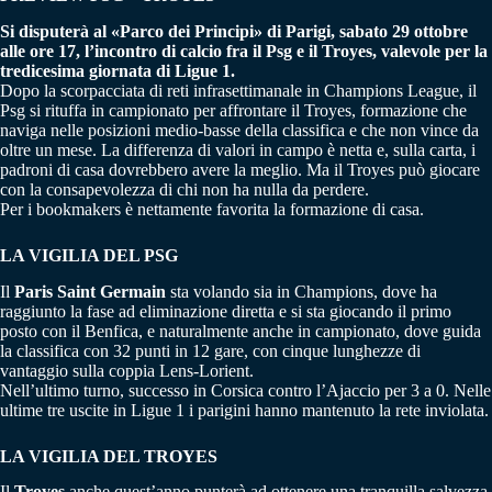
Si disputerà al «Parco dei Principi» di Parigi, sabato 29 ottobre
alle ore 17, l’incontro di calcio fra il Psg e il Troyes, valevole per la
tredicesima giornata di Ligue 1.
Dopo la scorpacciata di reti infrasettimanale in Champions League, il
Psg si rituffa in campionato per affrontare il Troyes, formazione che
naviga nelle posizioni medio-basse della classifica e che non vince da
oltre un mese. La differenza di valori in campo è netta e, sulla carta, i
padroni di casa dovrebbero avere la meglio. Ma il Troyes può giocare
con la consapevolezza di chi non ha nulla da perdere.
Per i bookmakers è nettamente favorita la formazione di casa.
LA VIGILIA DEL PSG
Il
Paris Saint Germain
sta volando sia in Champions, dove ha
raggiunto la fase ad eliminazione diretta e si sta giocando il primo
posto con il Benfica, e naturalmente anche in campionato, dove guida
la classifica con 32 punti in 12 gare, con cinque lunghezze di
vantaggio sulla coppia Lens-Lorient.
Nell’ultimo turno, successo in Corsica contro l’Ajaccio per 3 a 0. Nelle
ultime tre uscite in Ligue 1 i parigini hanno mantenuto la rete inviolata.
LA VIGILIA DEL TROYES
Il
Troyes
anche quest’anno punterà ad ottenere una tranquilla salvezza,