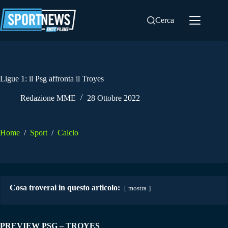
Salta
al
Cerca
contenuto
Ligue 1: il Psg affronta il Troyes
Redazione MME
28 Ottobre 2022
Home
/
Sport
/
Calcio
Cosa troverai in questo articolo:
mostra
PREVIEW PSG – TROYES