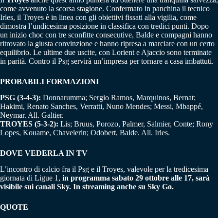
come avvenuto la scorsa stagione. Confermato in panchina il tecnico
Irles, il Troyes è in linea con gli obiettivi fissati alla vigilia, come
dimostra l’undicesima posizione in classifica con tredici punti. Dopo
un inizio choc con tre sconfitte consecutive, Balde e compagni hanno
ritrovato la giusta convinzione e hanno ripresa a marciare con un certo
equilibrio. Le ultime due uscite, con Lorient e Ajaccio sono terminate
in parità. Contro il Psg servirà un’impresa per tornare a casa imbattuti.
PROBABILI FORMAZIONI
PSG (3-4-3):
Donnarumma; Sergio Ramos, Marquinos, Bernat;
Hakimi, Renato Sanches, Verratti, Nuno Mendes; Messi, Mbappé,
Neymar. All. Galtier.
TROYES (5-3-2):
Lis; Bruus, Porozo, Palmer, Salmier, Conte; Rony
Lopes, Kouame, Chavelerin; Odobert, Balde. All. Irles.
DOVE VEDERLA IN TV
L’incontro di calcio fra il Psg e il Troyes, valevole per la tredicesima
giornata di Ligue 1,
in programma sabato 29 ottobre alle 17, sarà
visibile sui canali Sky. In streaming anche su Sky Go.
QUOTE