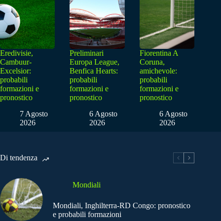
Eredivisie,
Preliminari
Fiorentina A
Cambuur-
Europa League,
Coruna,
Excelsior:
Benfica Hearts:
amichevole:
probabili
probabili
probabili
formazioni e
formazioni e
formazioni e
pronostico
pronostico
pronostico
7 Agosto
6 Agosto
6 Agosto
2026
2026
2026
Di tendenza
Mondiali
Mondiali, Inghilterra-RD Congo: pronostico
e probabili formazioni