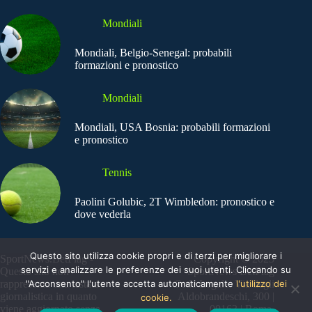
Mondiali
Mondiali, Belgio-Senegal: probabili
formazioni e pronostico
Mondiali
Mondiali, USA Bosnia: probabili formazioni
e pronostico
Tennis
Paolini Golubic, 2T Wimbledon: pronostico e
dove vederla
Questo sito utilizza cookie propri e di terzi per migliorare i
SportNews.BetFlag -
Copyright © 2025
servizi e analizzare le preferenze dei suoi utenti. Cliccando su
Questo sito non
SportNews BetFlag
"Acconsento" l'utente accetta automaticamente
l'utilizzo dei
rappresenta una testata
Sede Legale: Via degli
giornalistica in quanto
Aldobrandeschi, 300 |
cookie.
viene aggiornato senza
00163 | Roma