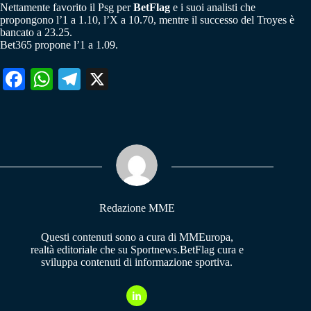
Nettamente favorito il Psg per
BetFlag
e i suoi analisti che
propongono l’1 a 1.10, l’X a 10.70, mentre il successo del Troyes è
bancato a 23.25.
Bet365 propone l’1 a 1.09.
Fa
W
Te
X
ce
ha
le
bo
ts
gr
ok
A
a
pp
m
Redazione MME
Questi contenuti sono a cura di MMEuropa,
realtà editoriale che su Sportnews.BetFlag cura e
sviluppa contenuti di informazione sportiva.