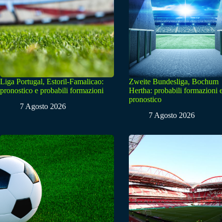
Liga Portugal, Estoril-Famalicao:
Zweite Bundesliga, Bochum
pronostico e probabili formazioni
Hertha: probabili formazioni 
pronostico
7 Agosto 2026
7 Agosto 2026