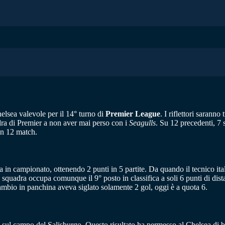
helsea valevole per il 14° turno di
Premier League
. I riflettori sarann
ra di Premier a non aver mai perso con i
Seagulls
. Su 12 precedenti, 7 
in 12 match.
a in campionato, ottenendo 2 punti in 5 partite. Da quando il tecnico ita
squadra occupa comunque il 9° posto in classifica a soli 6 punti di di
ambio in panchina aveva siglato solamente 2 gol, oggi è a quota 6.
l campo del Salisburgo. Questo risultato ha permesso al Chelsea di bl