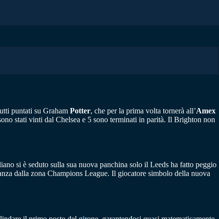
o tutti puntati su Graham
Potter
, che per la prima volta tornerà all’
Amex
sono stati vinti dal Chelsea e 5 sono terminati in parità. Il Brighton non
liano si è seduto sulla sua nuova panchina solo il Leeds ha fatto peggio
stanza dalla zona Champions League. Il giocatore simbolo della nuova
indare il primo posto del girone, garantendosi quasi matematicamente