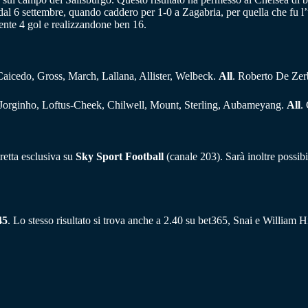
dal 6 settembre, quando caddero per 1-0 a Zagabria, per quella che fu l’
ente 4 gol e realizzandone ben 16.
aicedo, Gross, March, Lallana, Allister, Welbeck.
All
. Roberto De Zer
, Jorginho, Loftus-Cheek, Chilwell, Mount, Sterling, Aubameyang.
All
.
retta esclusiva su
Sky Sport Football
(canale 203). Sarà inoltre possib
45
. Lo stesso risultato si trova anche a 2.40 su bet365, Snai e William Hi