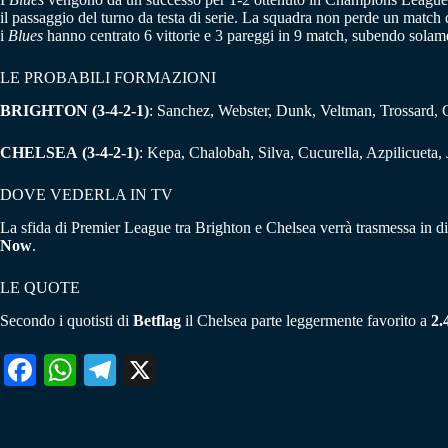
il passaggio del turno da testa di serie. La squadra non perde un match 
i
Blues
hanno centrato 6 vittorie e 3 pareggi in 9 match, subendo solam
LE PROBABILI FORMAZIONI
BRIGHTON
(3-4-2-1)
: Sanchez, Webster, Dunk, Veltman, Trossard, C
CHELSEA
(3-4-2-1)
: Kepa, Chalobah, Silva, Cucurella, Azpilicueta
DOVE VEDERLA IN TV
La sfida di Premier League tra Brighton e Chelsea verrà trasmessa in di
Now
.
LE QUOTE
Secondo i quotisti di
Betflag
il Chelsea parte leggermente favorito a
2.
Fa
W
Te
X
ce
ha
le
bo
ts
gr