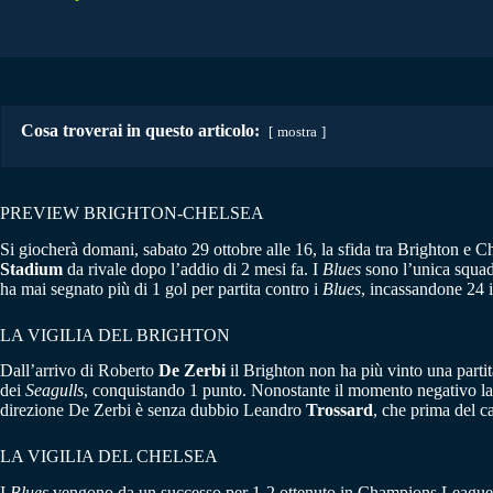
Cosa troverai in questo articolo:
mostra
PREVIEW BRIGHTON-CHELSEA
Si giocherà domani, sabato 29 ottobre alle 16, la sfida tra Brighton e C
Stadium
da rivale dopo l’addio di 2 mesi fa. I
Blues
sono l’unica squad
ha mai segnato più di 1 gol per partita contro i
Blues
, incassandone 24 
LA VIGILIA DEL BRIGHTON
Dall’arrivo di Roberto
De Zerbi
il Brighton non ha più vinto una partit
dei
Seagulls
, conquistando 1 punto. Nonostante il momento negativo la 
direzione De Zerbi è senza dubbio Leandro
Trossard
, che prima del c
LA VIGILIA DEL CHELSEA
I
Blues
vengono da un successo per 1-2 ottenuto in Champions League su