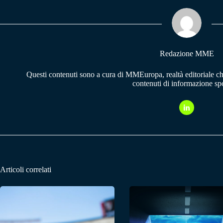
ok
A
a
pp
m
Redazione MME
Questi contenuti sono a cura di MMEuropa, realtà editoriale c
contenuti di informazione spo
Articoli correlati