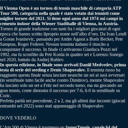
Il Vienna Open è un torneo di tennis maschile di categoria ATP
Tour 500, categoria nella quale è stato votato dai tennisti come
miglior torneo del 2021. Si tiene ogni anno dal 1974 sui campi in
cemento indoor della Wiener Stadthalle di Vienna, in Austria.
Torneo di grande tradizione con tanti fra i migliori giocatori di ogni
epoca che hanno scritto ilproprio nome nell’albo d’oro. Da Ivan Lendl
a Goran Ivanisevic, passando per Andre Agassi a Boris Becker, Pete
Sampras, Roger Federer. Nessun tennista italiano è riuscito a
conquistare il successo. In finale ci arrivarono Gianluca Pozzi nel
1992, ma fu sconfitto da Petr Korda in quattro set e Lorenzo Sonego
nel 2020, battuto da Andrej Rublev.
In questa edizione, in finale sono arrivati Daniil Medvedev, prima
testa di serie del seeding e Denis Shapovalov.
Il tennista russo ha
raggiunto questa finale senza lasciare neanche un set ai suoi avversari
(in semifinale tutto facile anche contro Dimitrov), mentre Shapovalov
ha lasciato solo un set a Fritz nel secondo turno, ma sta giocando un
gran tennis, come dimostra il successo per 7-6, 6-0 in semifinale su
Coric.
Perfetta parità nei precedente, 2 a 2, ma gli ultimi due incontri (giocati
entrambi nel 2022) sono stati appannaggio di Shapovalov.
DOVE VEDERLO
L’Atp 500 di Vienna è trasmesso su
SuperTennis, canale 64 del