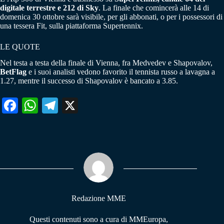
digitale terrestre e 212 di Sky
. La finale che comincerà alle 14 di
domenica 30 ottobre sarà visibile, per gli abbonati, o per i possessori di
una tessera Fit, sulla piattaforma Supertennix.
LE QUOTE
Nel testa a testa della finale di Vienna, fra Medvedev e Shapovalov,
BetFlag
e i suoi analisti vedono favorito il tennista russo a lavagna a
1.27, mentre il successo di Shapovalov è bancato a 3.85.
Fa
W
Te
X
ce
ha
le
bo
ts
gr
ok
A
a
pp
m
Redazione MME
Questi contenuti sono a cura di MMEuropa,