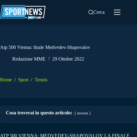
Salta
al
Cerca
contenuto
Atp 500 Vienna: finale Medvedev-Shapovalov
Redazione MME
29 Ottobre 2022
Home
/
Sport
/
Tennis
Cosa troverai in questo articolo:
mostra
ATP 500 VIENNA: MEDVEDEV-SHAPOVALOV LA FINALE