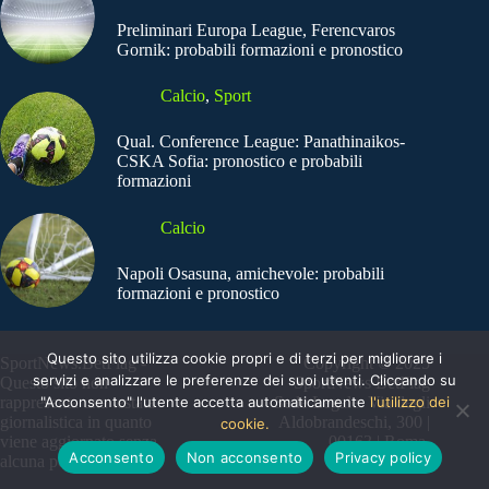
Preliminari Europa League, Ferencvaros
Gornik: probabili formazioni e pronostico
Calcio
,
Sport
Qual. Conference League: Panathinaikos-
CSKA Sofia: pronostico e probabili
formazioni
Calcio
Napoli Osasuna, amichevole: probabili
formazioni e pronostico
Questo sito utilizza cookie propri e di terzi per migliorare i
SportNews.BetFlag -
Copyright © 2025
servizi e analizzare le preferenze dei suoi utenti. Cliccando su
Questo sito non
SportNews BetFlag
"Acconsento" l'utente accetta automaticamente
l'utilizzo dei
rappresenta una testata
Sede Legale: Via degli
giornalistica in quanto
Aldobrandeschi, 300 |
cookie.
viene aggiornato senza
00163 | Roma
Acconsento
Non acconsento
Privacy policy
alcuna periodicità