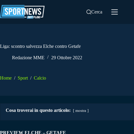
Salta
al
Cerca
contenuto
Liga: scontro salvezza Elche contro Getafe
Redazione MME
29 Ottobre 2022
Home
/
Sport
/
Calcio
Cosa troverai in questo articolo:
mostra
PREVIEW ELCHE – GETAFE