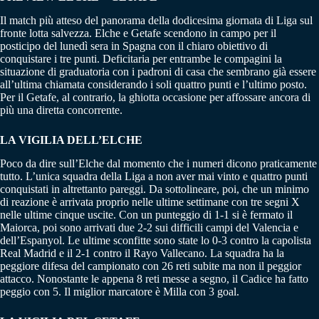
Il match più atteso del panorama della dodicesima giornata di Liga sul
fronte lotta salvezza. Elche e Getafe scendono in campo per il
posticipo del lunedì sera in Spagna con il chiaro obiettivo di
conquistare i tre punti. Deficitaria per entrambe le compagini la
situazione di graduatoria con i padroni di casa che sembrano già essere
all’ultima chiamata considerando i soli quattro punti e l’ultimo posto.
Per il Getafe, al contrario, la ghiotta occasione per affossare ancora di
più una diretta concorrente.
LA VIGILIA DELL’ELCHE
Poco da dire sull’Elche dal momento che i numeri dicono praticamente
tutto. L’unica squadra della Liga a non aver mai vinto e quattro punti
conquistati in altrettanto pareggi. Da sottolineare, poi, che un minimo
di reazione è arrivata proprio nelle ultime settimane con tre segni X
nelle ultime cinque uscite. Con un punteggio di 1-1 si è fermato il
Maiorca, poi sono arrivati due 2-2 sui difficili campi del Valencia e
dell’Espanyol. Le ultime sconfitte sono state lo 0-3 contro la capolista
Real Madrid e il 2-1 contro il Rayo Vallecano. La squadra ha la
peggiore difesa del campionato con 26 reti subite ma non il peggior
attacco. Nonostante le appena 8 reti messe a segno, il Cadice ha fatto
peggio con 5. Il miglior marcatore è Milla con 3 goal.