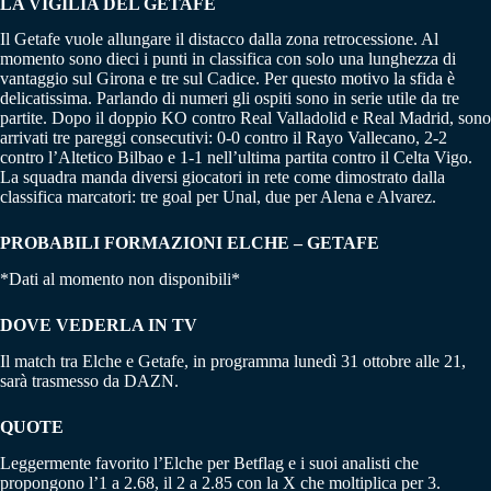
LA VIGILIA DEL GETAFE
Il Getafe vuole allungare il distacco dalla zona retrocessione. Al
momento sono dieci i punti in classifica con solo una lunghezza di
vantaggio sul Girona e tre sul Cadice. Per questo motivo la sfida è
delicatissima. Parlando di numeri gli ospiti sono in serie utile da tre
partite. Dopo il doppio KO contro Real Valladolid e Real Madrid, sono
arrivati tre pareggi consecutivi: 0-0 contro il Rayo Vallecano, 2-2
contro l’Altetico Bilbao e 1-1 nell’ultima partita contro il Celta Vigo.
La squadra manda diversi giocatori in rete come dimostrato dalla
classifica marcatori: tre goal per Unal, due per Alena e Alvarez.
PROBABILI FORMAZIONI ELCHE – GETAFE
*Dati al momento non disponibili*
DOVE VEDERLA IN TV
Il match tra Elche e Getafe, in programma lunedì 31 ottobre alle 21,
sarà trasmesso da DAZN.
QUOTE
Leggermente favorito l’Elche per Betflag e i suoi analisti che
propongono l’1 a 2.68, il 2 a 2.85 con la X che moltiplica per 3.