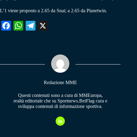
L’1 viene proposto a 2.65 da Snai; a 2.65 da Planetwin.
Fa
W
Te
X
ce
ha
le
bo
ts
gr
ok
A
a
pp
m
Redazione MME
Questi contenuti sono a cura di MMEuropa,
realtà editoriale che su Sportnews.BetFlag cura e
sviluppa contenuti di informazione sportiva.