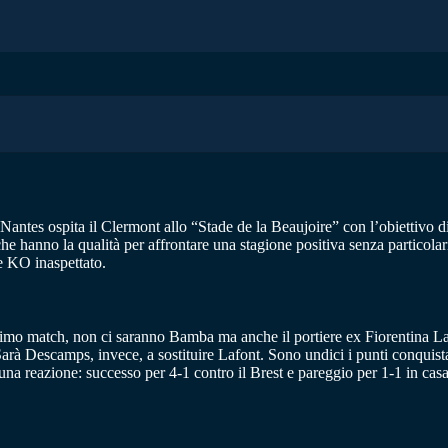
 Nantes ospita il Clermont allo “Stade de la Beaujoire” con l’obiettivo di
he hanno la qualità per affrontare una stagione positiva senza partico
he KO inaspettato.
l’ultimo match, non ci saranno Bamba ma anche il portiere ex Fiorentina
 Descamps, invece, a sostituire Lafont. Sono undici i punti conquistat
a reazione: successo per 4-1 contro il Brest e pareggio per 1-1 in casa