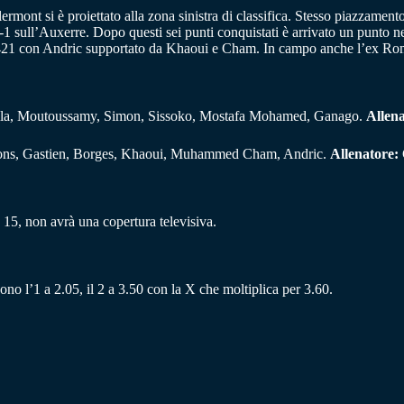
ermont si è proiettato alla zona sinistra di classifica. Stesso piazzamen
1 sull’Auxerre. Dopo questi sei punti conquistati è arrivato un punto ne
un 3421 con Andric supportato da Khaoui e Cham. In campo anche l’ex 
vella, Moutoussamy, Simon, Sissoko, Mostafa Mohamed, Ganago.
Allena
lons, Gastien, Borges, Khaoui, Muhammed Cham, Andric.
Allenatore:
15, non avrà una copertura televisiva.
ono l’1 a 2.05, il 2 a 3.50 con la X che moltiplica per 3.60.