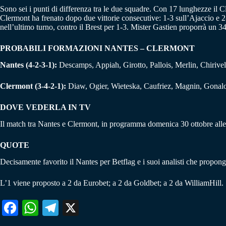
Sono sei i punti di differenza tra le due squadre. Con 17 lunghezze il Cl
Clermont ha frenato dopo due vittorie consecutive: 1-3 sull’Ajaccio e 2-
nell’ultimo turno, contro il Brest per 1-3. Mister Gastien proporrà 
PROBABILI FORMAZIONI NANTES – CLERMONT
Nantes (4-2-3-1):
Descamps, Appiah, Girotto, Pallois, Merlin, Chiri
Clermont (3-4-2-1):
Diaw, Ogier, Wieteska, Caufriez, Magnin, Gona
DOVE VEDERLA IN TV
Il match tra Nantes e Clermont, in programma domenica 30 ottobre alle 
QUOTE
Decisamente favorito il Nantes per Betflag e i suoi analisti che propong
L’1 viene proposto a 2 da Eurobet; a 2 da Goldbet; a 2 da WilliamHill.
Fa
W
Te
X
ce
ha
le