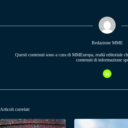
bo
ts
gr
ok
A
a
pp
m
Redazione MME
Questi contenuti sono a cura di MMEuropa, realtà editoriale c
contenuti di informazione spo
Articoli correlati