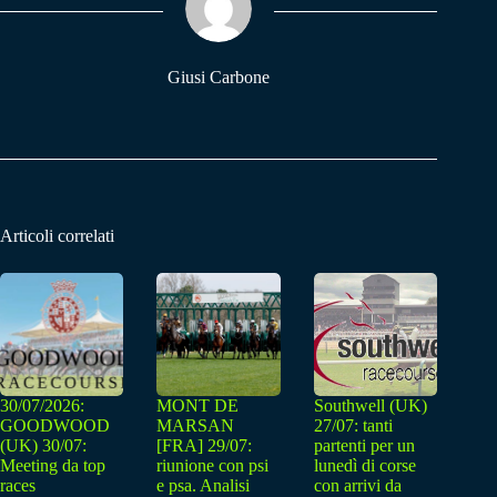
pp
m
Giusi Carbone
Articoli correlati
30/07/2026:
MONT DE
Southwell (UK)
GOODWOOD
MARSAN
27/07: tanti
(UK) 30/07:
[FRA] 29/07:
partenti per un
Meeting da top
riunione con psi
lunedì di corse
races
e psa. Analisi
con arrivi da