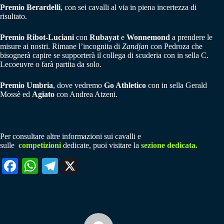
Premio Berardelli
, con sei cavalli al via in piena incertezza di
risultato.
Premio Ribot-Luciani
con
Rubayat
e
Wonnemond
a prendere le
misure ai nostri. Rimane l’incognita di
Zandjan
con Pedroza che
bisognerà capire se supporterà il collega di scuderia con in sella C.
Lecoeuvre o farà partita da solo.
Premio Umbria
, dove vedremo
Go Athletico
con in sella Gerald
Mossè ed
Agiato
con Andrea Atzeni.
Per consultare altre informazioni sui cavalli e
sulle
competizioni
dedicate, puoi visitare la
sezione dedicata.
Fa
W
Te
X
ce
ha
le
bo
ts
gr
ok
A
a