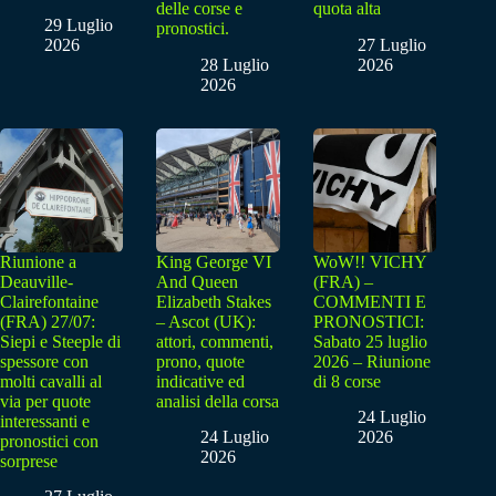
delle corse e
quota alta
29 Luglio
pronostici.
2026
27 Luglio
28 Luglio
2026
2026
Riunione a
King George VI
WoW!! VICHY
Deauville-
And Queen
(FRA) –
Clairefontaine
Elizabeth Stakes
COMMENTI E
(FRA) 27/07:
– Ascot (UK):
PRONOSTICI:
Siepi e Steeple di
attori, commenti,
Sabato 25 luglio
spessore con
prono, quote
2026 – Riunione
molti cavalli al
indicative ed
di 8 corse
via per quote
analisi della corsa
24 Luglio
interessanti e
24 Luglio
2026
pronostici con
2026
sorprese