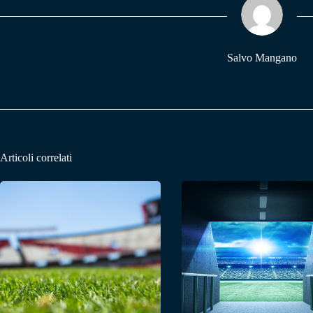
pp
m
Salvo Mangano
Articoli correlati