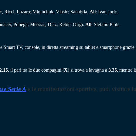
, Ricci, Lazaro; Miranchuk, Vlasic; Sanabria.
All
: Ivan Juric.
nnacer, Pobega; Messias, Diaz, Rebic; Origi.
All
: Stefano Pioli.
te Smart TV, console, in diretta streaming su tablet e smartphone grazi
2,15
, il pari tra le due compagini (
X
) si trova a lavagna a
3,35,
mentre la
se Serie A
e le manifestazioni sportive, puoi visitare l