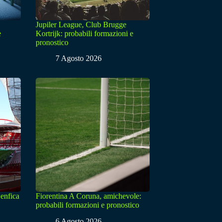
Jupiler League, Club Brugge
e
Kortrijk: probabili formazioni e
pronostico
7 Agosto 2026
enfica
Fiorentina A Coruna, amichevole:
probabili formazioni e pronostico
6 Agosto 2026