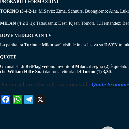
PROBABILI FORMAZIONI
TORINO (3-4-2-1)
: M.Savic; Zima, Schuurs, Buongiorno; Aina, Lukic
MILAN (4-2-3-1)
: Tatarusanu; Dest, Kjaer, Tomori, T.Hernandez; Be
DOVE VEDERLA IN TV
La partita tra
Torino
e
Milan
sarà visibile in esclusiva su
DAZN
trami
QUOTE
Gli analisti di
BetFlag
vedono favorito il
Milan
, il segno (
2
) è quotato
che
William Hill e Snai
danno la vittoria del
Torino
(
1
)
3,30
.
Per consultare altre informazioni sulle
Quote Scommes
Fa
W
Te
X
ce
ha
le
bo
ts
gr
ok
A
a