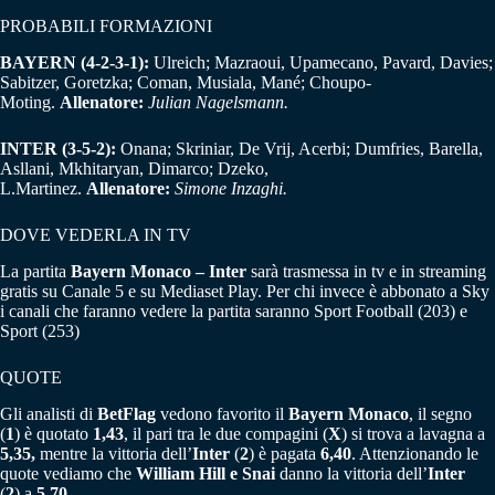
PROBABILI FORMAZIONI
BAYERN (4-2-3-1):
Ulreich; Mazraoui, Upamecano, Pavard, Davies;
Sabitzer, Goretzka; Coman, Musiala, Mané; Choupo-
Moting.
Allenatore:
Julian Nagelsmann.
INTER (3-5-2):
Onana; Skriniar, De Vrij, Acerbi; Dumfries, Barella,
Asllani, Mkhitaryan, Dimarco; Dzeko,
L.Martinez.
Allenatore:
Simone Inzaghi.
DOVE VEDERLA IN TV
La partita
Bayern Monaco – Inter
sarà trasmessa in tv e in streaming
gratis su Canale 5 e su Mediaset Play. Per chi invece è abbonato a Sky
i canali che faranno vedere la partita saranno Sport Football (203) e
Sport (253)
QUOTE
Gli analisti di
BetFlag
vedono favorito il
Bayern Monaco
, il segno
(
1
) è quotato
1,43
, il pari tra le due compagini (
X
) si trova a lavagna a
5,35,
mentre la vittoria dell’
Inter
(
2
) è pagata
6,40
. Attenzionando le
quote vediamo che
William Hill e Snai
danno la vittoria dell’
Inter
(
2
) a
5,70
.