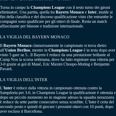
Torna in campo la
Champions League
con il sesto turno dei gironi
eliminatori. Una partita, quella tra
Bayern Monaco
e
Inter
, inutile ai
fini della classifica e del discorso qualificazione visto che entrambe le
compagini sono qualificare per gli ottavi di finale. Resta un match
affascinante per blasone e tradizione internazionale.
LA VIGILIA DEL BAYERN MONACO
Il
Bayern Monaco
clamorosamente in campionato si trova dietro
all’
Union Berlino
, mentre in
Champions League
è in testa dopo aver
vinto 5 gare su 5.. Il Bayern è reduce da una prestazione brillante al
Camp Nou la scorsa settimana, dove ha fatto registrare una vittoria per
3-0 grazie ai gol di Mané, Eric Maxim Choupo-Moting e Benjamin
Pavard.
LA VIGILIA DELL’INTER
L’
Inter
è reduce dalla vittoria in campionato ottenuta contro la
Sampdoria per 3-0, in Champions League la qualificazione è ottenuta e
dopo un piccolo momento no in stagione adesso la squadra nerazzurra
è reduce da sette partite consecutive senza sconfitte. L’Inter è certa del
secondo posto e quindi di giocare i prossimi ottavi con 10 punti, dopo
aver escluso il Barcellona.