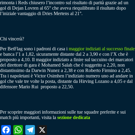
rimonta i Reds chiusero l’incontro sul risultato di parità grazie ad un
gol di Dejan Lovren al 65° che aveva riequilibrato il risultato dopo
l’iniziale vantaggio di Dries Mertens al 21°.
Chi vincerà?
Per BetFlag sono i padroni di casa i
maggior indiziati al successo finale
e banca l’1 a 1,82, sicuramente distante dal 2 a 3,90 e con l’X che è
proposto a 4,10. Il maggior indiziato a finire sul taccuino dei marcatori
del direttore di gara è Mohamed Salah che è suggerito a 2,20, non
distantissimo da Darwin Nunez a 2,38 e con Roberto Firmino a 2,45.
Tra i napoletani è Victor Osimhen l’indiziato numero uno ad andare in
gol che vale tre volte la posta, distante da Hirving Lozano a 4,05 e dal
difensore Mario Rui proposto a 22,50.
Per scoprire maggiori informazioni sulle tue squadre preferite e sui
match più importanti, visita la
sezione dedicata
Fa
W
Te
X