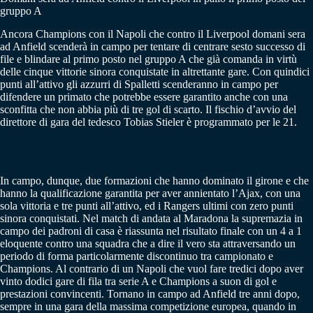
gruppo A
Ancora Champions con il Napoli che contro il Liverpool domani sera
ad Anfield scenderà in campo per tentare di centrare sesto successo di
file e blindare al primo posto nel gruppo A che già comanda in virtù
delle cinque vittorie sinora conquistate in altrettante gare. Con quindici
punti all’attivo gli azzurri di Spalletti scenderanno in campo per
difendere un primato che potrebbe essere garantito anche con una
sconfitta che non abbia più di tre gol di scarto. Il fischio d’avvio del
direttore di gara del tedesco Tobias Stieler è programmato per le 21.
In campo, dunque, due formazioni che hanno dominato il girone e che
hanno la qualificazione garantita per aver annientato l’Ajax, con una
sola vittoria e tre punti all’attivo, ed i Rangers ultimi con zero punti
sinora conquistati. Nel match di andata al Maradona la supremazia in
campo dei padroni di casa è riassunta nel risultato finale con un 4 a 1
eloquente contro una squadra che a dire il vero sta attraversando un
periodo di forma particolarmente discontinuo tra campionato e
Champions. Al contrario di un Napoli che vuol fare tredici dopo aver
vinto dodici gare di fila tra serie A e Champions a suon di gol e
prestazioni convincenti. Tornano in campo ad Anfield tre anni dopo,
sempre in una gara della massima competizione europea, quando in