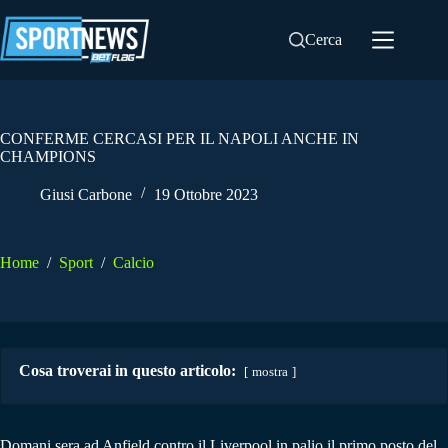
Salta
al
Cerca
contenuto
CONFERME CERCASI PER IL NAPOLI ANCHE IN
CHAMPIONS
Giusi Carbone
19 Ottobre 2023
Home
/
Sport
/
Calcio
Cosa troverai in questo articolo:
mostra
Domani sera ad Anfield contro il Liverpool in palio il primo posto del