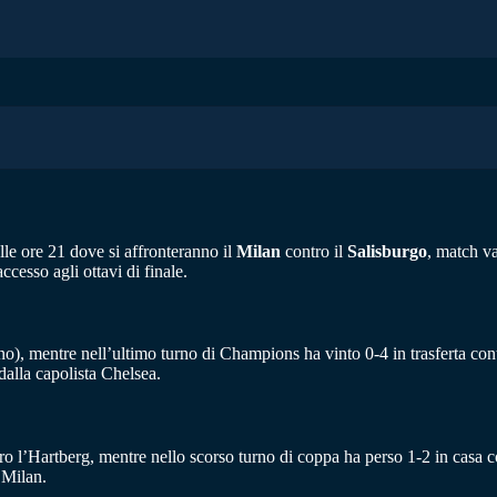
lle ore 21 dove si affronteranno il
Milan
contro il
Salisburgo
, match v
cesso agli ottavi di finale.
no), mentre nell’ultimo turno di Champions ha vinto 0-4 in trasferta con
dalla capolista Chelsea.
ro l’Hartberg, mentre nello scorso turno di coppa ha perso 1-2 in casa 
 Milan.