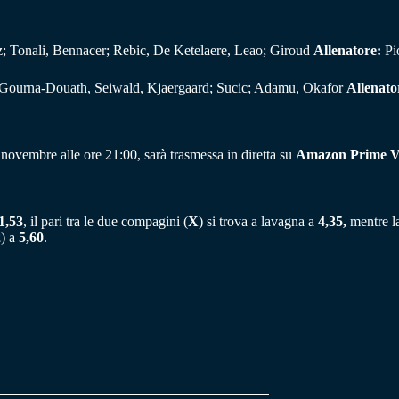
; Tonali, Bennacer; Rebic, De Ketelaere, Leao; Giroud
Allenatore:
Pi
 Gourna-Douath, Seiwald, Kjaergaard; Sucic; Adamu, Okafor
Allenato
novembre alle ore 21:00, sarà trasmessa in diretta su
Amazon Prime V
1,53
, il pari tra le due compagini (
X
) si trova a lavagna a
4,35,
mentre la
2
) a
5,60
.