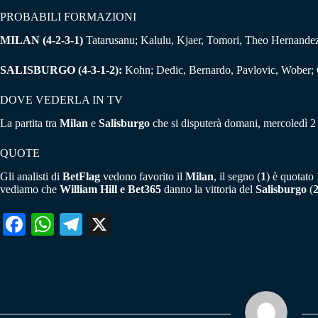
PROBABILI FORMAZIONI
MILAN (4-2-3-1)
Tatarusanu; Kalulu, Kjaer, Tomori, Theo Hernandez
SALISBURGO (4-3-1-2):
Kohn; Dedic, Bernardo, Pavlovic, Wober;
DOVE VEDERLA IN TV
La partita tra
Milan
e
Salisburgo
che si disputerà domani, mercoledì 2 
QUOTE
Gli analisti di
BetFlag
vedono favorito il
Milan
, il segno (
1
) è quotato
vediamo che
William Hill e Bet365
danno la vittoria del
Salisburgo
(
Fa
W
Te
X
ce
ha
le
bo
ts
gr
ok
A
a
pp
m