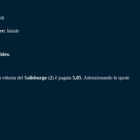
oli
re:
Jaissle
ideo
.
 vittoria del
Salisburgo
(
2
) è pagata
5,85
. Attenzionando le quote