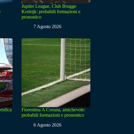
Jupiler League, Club Brugge
e
Kortrijk: probabili formazioni e
pronostico
7 Agosto 2026
enfica
Fiorentina A Coruna, amichevole:
probabili formazioni e pronostico
6 Agosto 2026