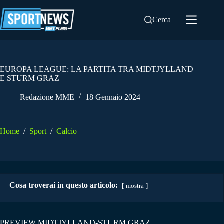
Salta
al
Cerca
contenuto
EUROPA LEAGUE: LA PARTITA TRA MIDTJYLLAND
E STURM GRAZ
Redazione MME
18 Gennaio 2024
Home
/
Sport
/
Calcio
Cosa troverai in questo articolo:
mostra
PREVIEW MIDTJYLLAND-STURM GRAZ