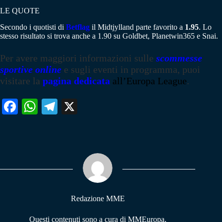
LE QUOTE
Secondo i quotisti di
Betflag
il Midtjylland parte favorito a
1.95
. Lo
stesso risultato si trova anche a 1.90 su Goldbet, Planetwin365 e Snai.
Per avere maggiori informazioni sulle
scommesse
sportive online
e sugli eventi in programma, puoi
visitare la
pagina dedicata
all’Europa League
.
Fa
W
Te
X
ce
ha
le
bo
ts
gr
ok
A
a
pp
m
Redazione MME
Questi contenuti sono a cura di MMEuropa,