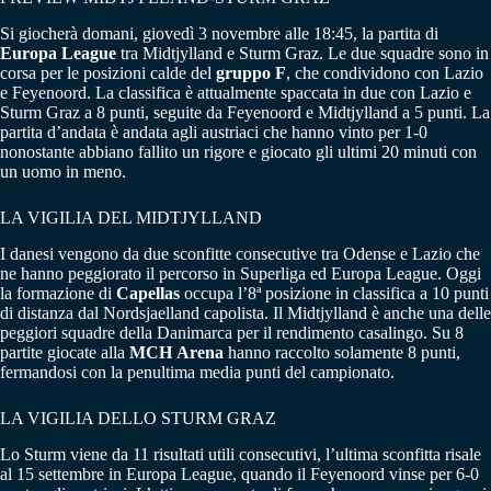
Si giocherà domani, giovedì 3 novembre alle 18:45, la partita di
Europa
League
tra Midtjylland e Sturm Graz. Le due squadre sono in
corsa per le posizioni calde del
gruppo
F
, che condividono con Lazio
e Feyenoord. La classifica è attualmente spaccata in due con Lazio e
Sturm Graz a 8 punti, seguite da Feyenoord e Midtjylland a 5 punti. La
partita d’andata è andata agli austriaci che hanno vinto per 1-0
nonostante abbiano fallito un rigore e giocato gli ultimi 20 minuti con
un uomo in meno.
LA VIGILIA DEL MIDTJYLLAND
I danesi vengono da due sconfitte consecutive tra Odense e Lazio che
ne hanno peggiorato il percorso in Superliga ed Europa League. Oggi
la formazione di
Capellas
occupa l’8ª posizione in classifica a 10 punti
di distanza dal Nordsjaelland capolista. Il Midtjylland è anche una delle
peggiori squadre della Danimarca per il rendimento casalingo. Su 8
partite giocate alla
MCH
Arena
hanno raccolto solamente 8 punti,
fermandosi con la penultima media punti del campionato.
LA VIGILIA DELLO STURM GRAZ
Lo Sturm viene da 11 risultati utili consecutivi, l’ultima sconfitta risale
al 15 settembre in Europa League, quando il Feyenoord vinse per 6-0