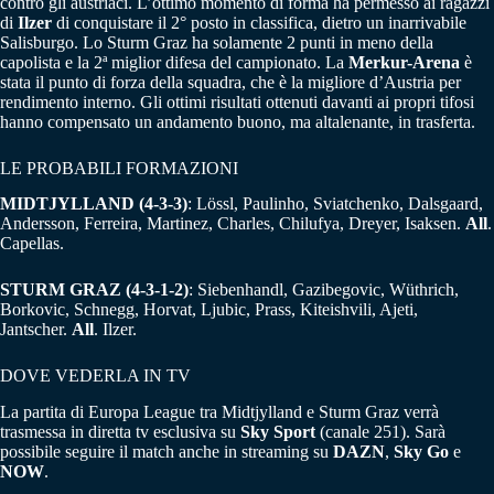
contro gli austriaci. L’ottimo momento di forma ha permesso ai ragazzi
di
Ilzer
di conquistare il 2° posto in classifica, dietro un inarrivabile
Salisburgo. Lo Sturm Graz ha solamente 2 punti in meno della
capolista e la 2ª miglior difesa del campionato. La
Merkur-Arena
è
stata il punto di forza della squadra, che è la migliore d’Austria per
rendimento interno. Gli ottimi risultati ottenuti davanti ai propri tifosi
hanno compensato un andamento buono, ma altalenante, in trasferta.
LE PROBABILI FORMAZIONI
MIDTJYLLAND
(4-3-3)
: Lössl, Paulinho, Sviatchenko, Dalsgaard,
Andersson, Ferreira, Martinez, Charles, Chilufya, Dreyer, Isaksen.
All
.
Capellas.
STURM GRAZ
(4-3-1-2)
: Siebenhandl, Gazibegovic, Wüthrich,
Borkovic, Schnegg, Horvat, Ljubic, Prass, Kiteishvili, Ajeti,
Jantscher.
All
. Ilzer.
DOVE VEDERLA IN TV
La partita di Europa League tra Midtjylland e Sturm Graz verrà
trasmessa in diretta tv esclusiva su
Sky Sport
(canale 251). Sarà
possibile seguire il match anche in streaming su
DAZN
,
Sky Go
e
NOW
.