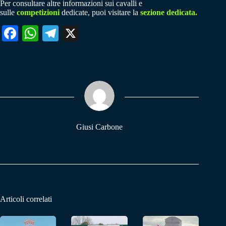
Per consultare altre informazioni sui cavalli e
sulle
competizioni
dedicate, puoi visitare la
sezione dedicata.
Fa
W
Te
X
ce
ha
le
bo
ts
gr
ok
A
a
pp
m
Giusi Carbone
Articoli correlati