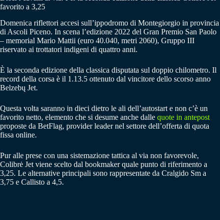
favorito a 3,25
Domenica riflettori accesi sull’ippodromo di Montegiorgio in provincia
di Ascoli Piceno. In scena l’edizione 2022 del Gran Premio San Paolo
– memorial Mario Mattii (euro 40.040, metri 2060), Gruppo III
riservato ai trottatori indigeni di quattro anni.
È la seconda edizione della classica disputata sul doppio chilometro. Il
record della corsa è il 1.13.5 ottenuto dal vincitore dello scorso anno
Belzebų Jet.
Questa volta saranno in dieci dietro le ali dell’autostart e non c’è un
favorito netto, elemento che si desume anche dalle
quote in antepost
proposte da BetFlag, provider leader nel settore dell’offerta di quota
fissa online.
Pur alle prese con una sistemazione tattica al via non favorevole,
Colibrė Jet viene scelto dal bookmaker quale punto di riferimento a
3,25. Le alternative principali sono rappresentate da Cralgido Sm a
3,75 e Callisto a 4,5.