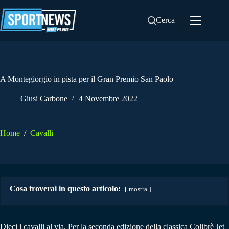
Salta
al
Cerca
contenuto
A Montegiorgio in pista per il Gran Premio San Paolo
Giusi Carbone
4 Novembre 2022
Home
/
Cavalli
Cosa troverai in questo articolo:
mostra
Dieci i cavalli al via. Per la seconda edizione della classica Colibrè Jet