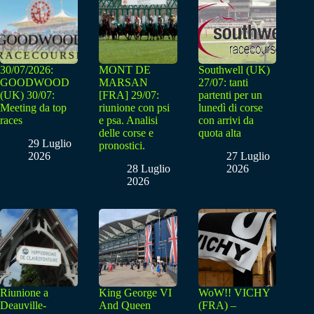
30/07/2026:
MONT DE
Southwell (UK)
GOODWOOD
MARSAN
27/07: tanti
(UK) 30/07:
[FRA] 29/07:
partenti per un
Meeting da top
riunione con psi
lunedì di corse
races
e psa. Analisi
con arrivi da
delle corse e
quota alta
29 Luglio
pronostici.
2026
27 Luglio
28 Luglio
2026
2026
Riunione a
King George VI
WoW!! VICHY
Deauville-
And Queen
(FRA) –