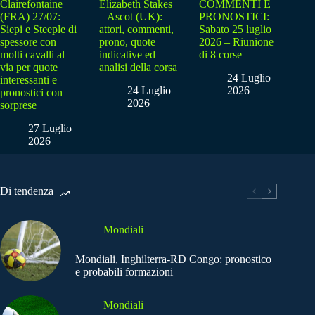
Clairefontaine
Elizabeth Stakes
COMMENTI E
(FRA) 27/07:
– Ascot (UK):
PRONOSTICI:
Siepi e Steeple di
attori, commenti,
Sabato 25 luglio
spessore con
prono, quote
2026 – Riunione
molti cavalli al
indicative ed
di 8 corse
via per quote
analisi della corsa
24 Luglio
interessanti e
24 Luglio
2026
pronostici con
2026
sorprese
27 Luglio
2026
Di tendenza
Mondiali
Mondiali, Inghilterra-RD Congo: pronostico
e probabili formazioni
Mondiali