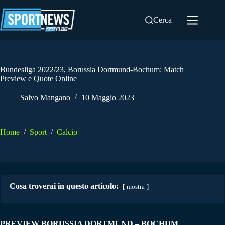
Salta
al
Cerca
contenuto
Bundesliga 2022/23, Borussia Dortmund-Bochum: Match
Preview e Quote Online
Salvo Mangano
10 Maggio 2023
Home
/
Sport
/
Calcio
Cosa troverai in questo articolo:
mostra
PREVIEW BORUSSIA DORTMUND – BOCHUM