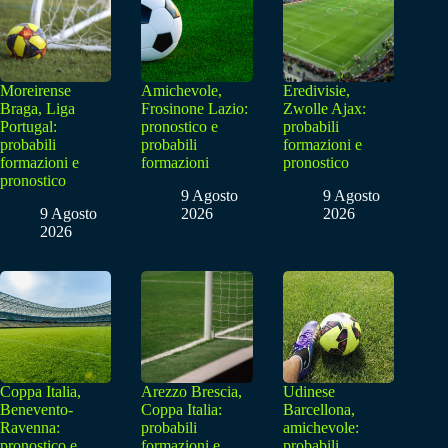
Moreirense
Amichevole,
Eredivisie,
Braga, Liga
Frosinone Lazio:
Zwolle Ajax:
Portugal:
pronostico e
probabili
probabili
probabili
formazioni e
formazioni e
formazioni
pronostico
pronostico
9 Agosto
9 Agosto
9 Agosto
2026
2026
2026
Coppa Italia,
Arezzo Brescia,
Udinese
Benevento-
Coppa Italia:
Barcellona,
Ravenna:
probabili
amichevole:
pronostico e
formazioni e
probabili