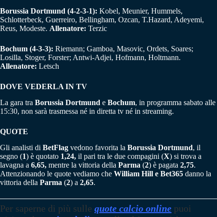
Borussia Dortmund (4-2-3-1):
Kobel, Meunier, Hummels,
Schlotterbeck, Guerreiro, Bellingham, Ozcan, T.Hazard, Adeyemi,
Reus, Modeste.
Allenatore:
Terzic
Bochum (4-3-3):
Riemann; Gamboa, Masovic, Ordets, Soares;
Losilla, Stoger, Forster; Antwi-Adjei, Hofmann, Holtmann.
Allenatore:
Letsch
DOVE VEDERLA IN TV
La gara tra
Borussia Dortmund
e
Bochum
, in programma sabato alle
15:30, non sarà trasmessa né in diretta tv né in streaming.
QUOTE
Gli analisti di
BetFlag
vedono favorita la
Borussia Dortmund
, il
segno (
1
) è quotato
1,24,
il pari tra le due compagini (
X
) si trova a
lavagna a
6,65,
mentre la vittoria della
Parma
(
2
) è pagata
2,75
.
Attenzionando le quote vediamo che
William Hill e Bet365
danno la
vittoria della
Parma
(
2
) a
2,65
.
Per saperne di più sulle
quote calcio online
puoi