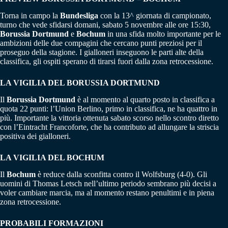
Torna in campo la
Bundesliga
con la 13^ giornata di campionato,
turno che vede sfidarsi domani, sabato 5 novembre alle ore 15:30,
Borussia Dortmund
e
Bochum
in una sfida molto importante per le
ambizioni delle due compagini che cercano punti preziosi per il
proseguo della stagione. I gialloneri inseguono le parti alte della
classifica, gli ospiti sperano di tirarsi fuori dalla zona retrocessione.
LA VIGILIA DEL BORUSSIA DORTMUND
Il
Borussia Dortmund
è al momento al quarto posto in classifica a
quota 22 punti: l’Union Berlino, primo in classifica, ne ha quattro in
più. Importante la vittoria ottenuta sabato scorso nello scontro diretto
con l’Eintracht Francoforte, che ha contributo ad allungare la striscia
positiva dei gialloneri.
LA VIGILIA DEL BOCHUM
Il
Bochum
è reduce dalla sconfitta contro il Wolfsburg (4-0). Gli
uomini di Thomas Letsch nell’ultimo periodo sembrano più decisi a
voler cambiare marcia, ma al momento restano penultimi e in piena
zona retrocessione.
PROBABILI FORMAZIONI