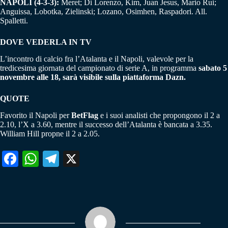
NAPOLI (4-3-3):
Meret; Di Lorenzo, Kim, Juan Jesus, Mario Rui;
Anguissa, Lobotka, Zielinski; Lozano, Osimhen, Raspadori. All.
Spalletti.
DOVE VEDERLA IN TV
L’incontro di calcio fra l’Atalanta e il Napoli, valevole per la
tredicesima giornata del campionato di serie A, in programma
sabato 5
novembre alle 18, sarà visibile sulla piattaforma Dazn.
QUOTE
Favorito il Napoli per
BetFlag
e i suoi analisti che propongono il 2 a
2.10, l’X a 3.60, mentre il successo dell’Atalanta è bancata a 3.35.
William Hill propne il 2 a 2.05.
Fa
W
Te
X
ce
ha
le
bo
ts
gr
ok
A
a
pp
m