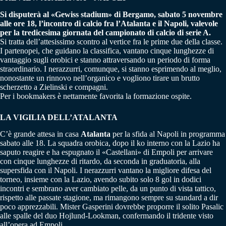
Si disputerà al «Gewiss stadium» di Bergamo, sabato 5 novembre
alle ore 18, l’incontro di calcio fra l’Atalanta e il Napoli, valevole
per la tredicesima giornata del campionato di calcio di serie A.
Si tratta dell’attesissimo scontro al vertice fra le prime due della classe.
I partenopei, che guidano la classifica, vantano cinque lunghezze di
vantaggio sugli orobici e stanno attraversando un periodo di forma
straordinario. I nerazzurri, comunque, si stanno esprimendo al meglio,
nonostante un rinnovo nell’organico e vogliono tirare un brutto
scherzetto a Zielinski e compagni.
Per i bookmakers è nettamente favorita la formazione ospite.
LA VIGILIA DELL’ATALANTA
C’è grande attesa in casa
Atalanta
per la sfida al Napoli in programma
sabato alle 18. La squadra orobica, dopo il ko interno con la Lazio ha
saputo reagire e ha espugnato il «Castellani» di Empoli per arrivare
con cinque lunghezze di ritardo, da seconda in graduatoria, alla
supersfida con il Napoli. I nerazzurri vantano la migliore difesa del
torneo, insieme con la Lazio, avendo subito solo 8 gol in dodici
incontri e sembrano aver cambiato pelle, da un punto di vista tattico,
rispetto alle passate stagione, ma rimangono sempre su standard a dir
poco apprezzabili. Mister Gasperini dovrebbe proporre il solito Pasalic
alle spalle del duo Hojlund-Lookman, confermando il tridente visto
all’opera ad Empoli.