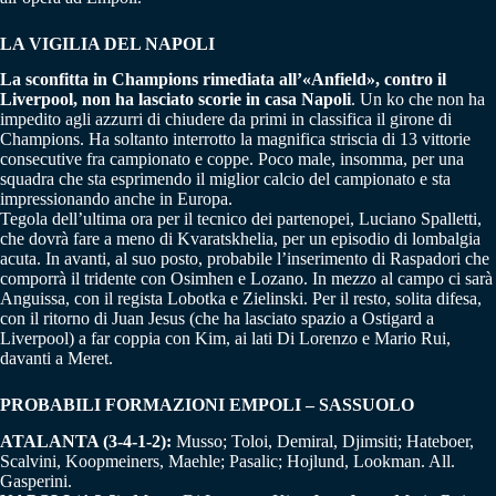
LA VIGILIA DEL NAPOLI
La sconfitta in Champions rimediata all’«Anfield», contro il
Liverpool, non ha lasciato scorie in casa Napoli
. Un ko che non ha
impedito agli azzurri di chiudere da primi in classifica il girone di
Champions. Ha soltanto interrotto la magnifica striscia di 13 vittorie
consecutive fra campionato e coppe. Poco male, insomma, per una
squadra che sta esprimendo il miglior calcio del campionato e sta
impressionando anche in Europa.
Tegola dell’ultima ora per il tecnico dei partenopei, Luciano Spalletti,
che dovrà fare a meno di Kvaratskhelia, per un episodio di lombalgia
acuta. In avanti, al suo posto, probabile l’inserimento di Raspadori che
comporrà il tridente con Osimhen e Lozano. In mezzo al campo ci sarà
Anguissa, con il regista Lobotka e Zielinski. Per il resto, solita difesa,
con il ritorno di Juan Jesus (che ha lasciato spazio a Ostigard a
Liverpool) a far coppia con Kim, ai lati Di Lorenzo e Mario Rui,
davanti a Meret.
PROBABILI FORMAZIONI EMPOLI – SASSUOLO
ATALANTA (3-4-1-2):
Musso; Toloi, Demiral, Djimsiti; Hateboer,
Scalvini, Koopmeiners, Maehle; Pasalic; Hojlund, Lookman. All.
Gasperini.