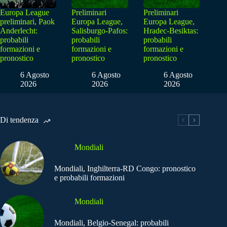
Europa League
Preliminari
Preliminari
preliminari, Paok
Europa League,
Europa League,
Anderlecht:
Salisburgo-Pafos:
Hradec-Besiktas:
probabili
probabili
probabili
formazioni e
formazioni e
formazioni e
pronostico
pronostico
pronostico
6 Agosto
6 Agosto
6 Agosto
2026
2026
2026
Di tendenza
Mondiali
Mondiali, Inghilterra-RD Congo: pronostico
e probabili formazioni
Mondiali
Mondiali, Belgio-Senegal: probabili