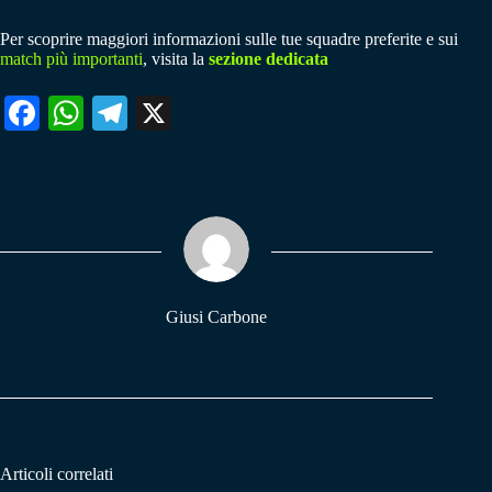
Per scoprire maggiori informazioni sulle tue squadre preferite e sui
match più importanti
, visita la
sezione dedicata
Fa
W
Te
X
ce
ha
le
bo
ts
gr
ok
A
a
pp
m
Giusi Carbone
Articoli correlati