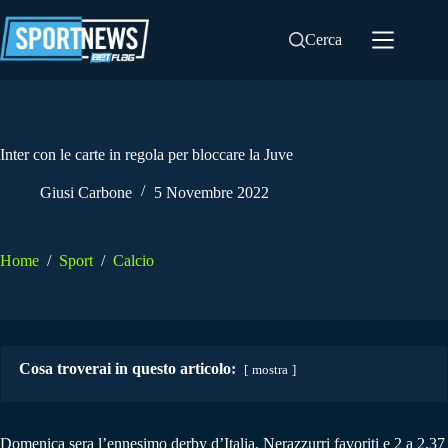
Salta
al
Cerca
contenuto
Inter con le carte in regola per bloccare la Juve
Giusi Carbone
5 Novembre 2022
Home
/
Sport
/
Calcio
Cosa troverai in questo articolo:
mostra
Domenica sera l’ennesimo derby d’Italia. Nerazzurri favoriti e 2 a 2,37