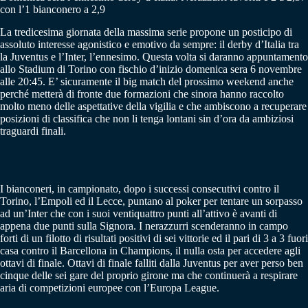
con l’1 bianconero a 2,9
La tredicesima giornata della massima serie propone un posticipo di
assoluto interesse agonistico e emotivo da sempre: il derby d’Italia tra
la Juventus e l’Inter, l’ennesimo. Questa volta si daranno appuntamento
allo Stadium di Torino con fischio d’inizio domenica sera 6 novembre
alle 20:45. E’ sicuramente il big match del prossimo weekend anche
perché metterà di fronte due formazioni che sinora hanno raccolto
molto meno delle aspettative della vigilia e che ambiscono a recuperare
posizioni di classifica che non li tenga lontani sin d’ora da ambiziosi
traguardi finali.
I bianconeri, in campionato, dopo i successi consecutivi contro il
Torino, l’Empoli ed il Lecce, puntano al poker per tentare un sorpasso
ad un’Inter che con i suoi ventiquattro punti all’attivo è avanti di
appena due punti sulla Signora. I nerazzurri scenderanno in campo
forti di un filotto di risultati positivi di sei vittorie ed il pari di 3 a 3 fuori
casa contro il Barcellona in Champions, il nulla osta per accedere agli
ottavi di finale. Ottavi di finale falliti dalla Juventus per aver perso ben
cinque delle sei gare del proprio girone ma che continuerà a respirare
aria di competizioni europee con l’Europa League.