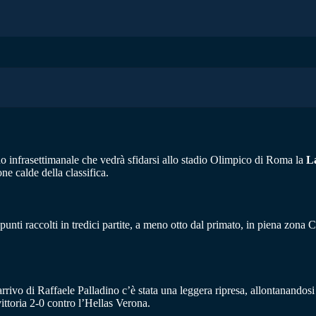
no infrasettimanale che vedrà sfidarsi allo stadio Olimpico di Roma la
L
e calde della classifica.
i raccolti in tredici partite, a meno otto dal primato, in piena zona Cha
rrivo di Raffaele Palladino c’è stata una leggera ripresa, allontanandosi d
vittoria 2-0 contro l’Hellas Verona.