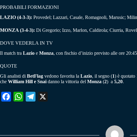
PROBABILI FORMAZIONI
LAZIO (4-3-3):
Provedel; Lazzari, Casale, Romagnoli, Marusic; Milin
MONZA (3-4-3):
Di Gregorio; Izzo, Marlon, Caldirola; Ciurria, Rovel
DOVE VEDERLA IN TV
Il match tra
Lazio
e
Monza
, con fischio d’inizio previsto alle ore 20:45
QUOTE
Gli analisti di
BetFlag
vedono favorita la
Lazio
, il segno (
1
) è quotato
che
William Hill e Snai
danno la vittoria del
Monza
(
2
) a
5,20
.
Fa
W
Te
X
ce
ha
le
bo
ts
gr
ok
A
a
pp
m