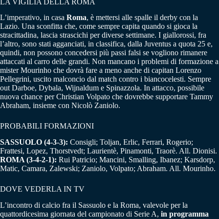
LA VIGILIA DELLA ROMA
L’imperativo, in casa
Roma
, è mettersi alle spalle il derby con la
Lazio. Una sconfitta che, come sempre capita quando si gioca la
stracittadina, lascia strascichi per diverse settimane. I giallorossi, fra
l’altro, sono stati agganciati, in classifica, dalla Juventus a quota 25 e,
quindi, non possono concedersi più passi falsi se vogliono rimanere
attaccati al carro delle grandi. Non mancano i problemi di formazione a
mister Mourinho che dovrà fare a meno anche di capitan Lorenzo
Pellegrini, uscito malconcio dal match contro i biancocelesti. Sempre
out Darboe, Dybala, Wijnaldum e Spinazzola. In attacco, possibile
nuova chance per Christian Volpato che dovrebbe supportare Tammy
Abraham, insieme con Nicolò Zaniolo.
PROBABILI FORMAZIONI
SASSUOLO (4-3-3):
Consigli; Toljan, Erlic, Ferrari, Rogerio;
Frattesi, Lopez, Thorstvedt; Laurientè, Pinamonti, Traorè. All. Dionisi.
ROMA (3-4-2-1):
Rui Patricio; Mancini, Smalling, Ibanez; Karsdorp,
Matic, Camara, Zalewski; Zaniolo, Volpato; Abraham. All. Mourinho.
DOVE VEDERLA IN TV
L’incontro di calcio fra il Sassuolo e la Roma, valevole per la
quattordicesima giornata del campionato di Serie A,
in programma