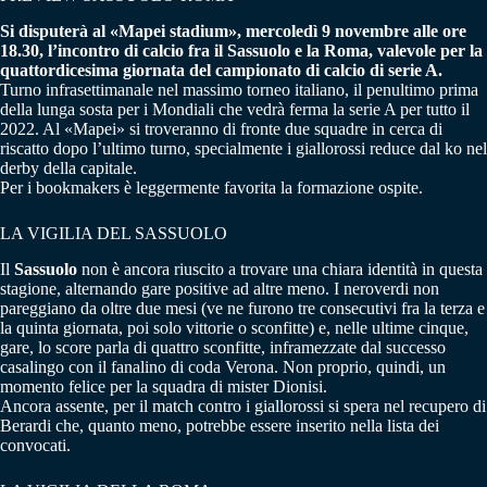
Si disputerà al «Mapei stadium», mercoledì 9 novembre alle ore
18.30, l’incontro di calcio fra il Sassuolo e la Roma, valevole per la
quattordicesima giornata del campionato di calcio di serie A.
Turno infrasettimanale nel massimo torneo italiano, il penultimo prima
della lunga sosta per i Mondiali che vedrà ferma la serie A per tutto il
2022. Al «Mapei» si troveranno di fronte due squadre in cerca di
riscatto dopo l’ultimo turno, specialmente i giallorossi reduce dal ko nel
derby della capitale.
Per i bookmakers è leggermente favorita la formazione ospite.
LA VIGILIA DEL SASSUOLO
Il
Sassuolo
non è ancora riuscito a trovare una chiara identità in questa
stagione, alternando gare positive ad altre meno. I neroverdi non
pareggiano da oltre due mesi (ve ne furono tre consecutivi fra la terza e
la quinta giornata, poi solo vittorie o sconfitte) e, nelle ultime cinque,
gare, lo score parla di quattro sconfitte, inframezzate dal successo
casalingo con il fanalino di coda Verona. Non proprio, quindi, un
momento felice per la squadra di mister Dionisi.
Ancora assente, per il match contro i giallorossi si spera nel recupero di
Berardi che, quanto meno, potrebbe essere inserito nella lista dei
convocati.