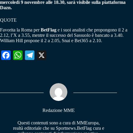
mercoledì 9 novembre alle 18.30, sarà visibile sulla piattaforma
Dazn.
QUOTE
Favorita la Roma per
BetFlag
e i suoi analisti che propongono il 2 a
2.12, l’X a 3.55, mentre il successo del Sassuolo è bancato a 3.40.
William Hill propone il 2 a 2.05, Snai e Bet365 a 2.10.
Fa
W
Te
X
ce
ha
le
bo
ts
gr
ok
A
a
pp
m
Redazione MME
Questi contenuti sono a cura di MMEuropa,
realtà editoriale che su Sportnews.BetFlag cura e