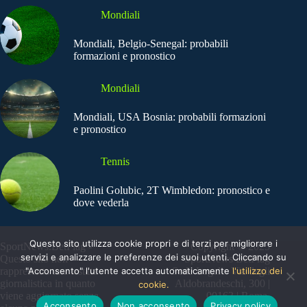
Mondiali
Mondiali, Belgio-Senegal: probabili
formazioni e pronostico
Mondiali
Mondiali, USA Bosnia: probabili formazioni
e pronostico
Tennis
Paolini Golubic, 2T Wimbledon: pronostico e
dove vederla
Questo sito utilizza cookie propri e di terzi per migliorare i
SportNews.BetFlag -
Copyright © 2025
servizi e analizzare le preferenze dei suoi utenti. Cliccando su
Questo sito non
SportNews BetFlag
"Acconsento" l'utente accetta automaticamente
l'utilizzo dei
rappresenta una testata
Sede Legale: Via degli
giornalistica in quanto
Aldobrandeschi, 300 |
cookie.
viene aggiornato senza
00163 | Roma
Acconsento
Non acconsento
Privacy policy