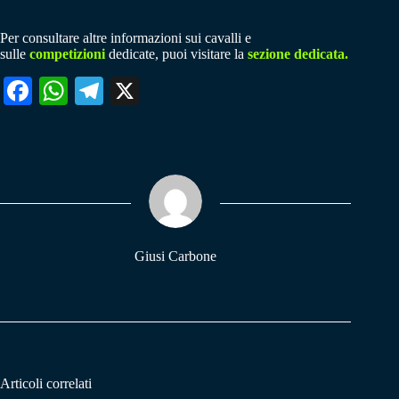
Per consultare altre informazioni sui cavalli e
sulle
competizioni
dedicate, puoi visitare la
sezione dedicata.
Fa
W
Te
X
ce
ha
le
bo
ts
gr
ok
A
a
pp
m
Giusi Carbone
Articoli correlati