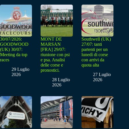
30/07/2026:
MONT DE
Southwell (UK)
GOODWOOD
MARSAN
27/07: tanti
(UK) 30/07:
[FRA] 29/07:
partenti per un
Meeting da top
riunione con psi
lunedì di corse
races
e psa. Analisi
con arrivi da
delle corse e
quota alta
29 Luglio
pronostici.
2026
27 Luglio
28 Luglio
2026
2026