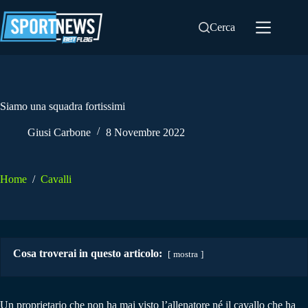
Salta
al
Cerca
contenuto
Siamo una squadra fortissimi
Giusi Carbone
8 Novembre 2022
Home
/
Cavalli
Cosa troverai in questo articolo:
mostra
Un proprietario che non ha mai visto l’allenatore né il cavallo che ha