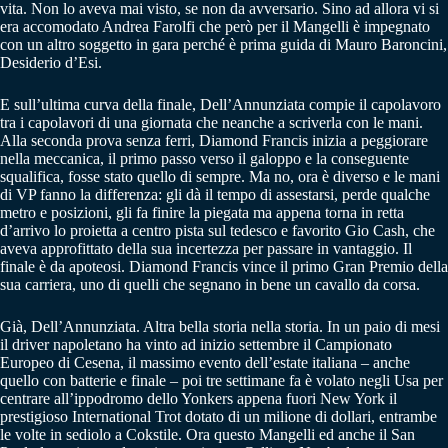
vita. Non lo aveva mai visto, se non da avversario. Sino ad allora vi si
era accomodato Andrea Farolfi che però per il Mangelli è impegnato
con un altro soggetto in gara perché è prima guida di Mauro Baroncini,
Desiderio d’Esi.
E sull’ultima curva della finale, Dell’Annunziata compie il capolavoro
tra i capolavori di una giornata che neanche a scriverla con le mani.
Alla seconda prova senza ferri, Diamond Francis inizia a peggiorare
nella meccanica, il primo passo verso il galoppo e la conseguente
squalifica, fosse stato quello di sempre. Ma no, ora è diverso e le mani
di VP fanno la differenza: gli dà il tempo di assestarsi, perde qualche
metro e posizioni, gli fa finire la piegata ma appena torna in retta
d’arrivo lo proietta a centro pista sul tedesco e favorito Gio Cash, che
aveva approfittato della sua incertezza per passare in vantaggio. Il
finale è da apoteosi. Diamond Francis vince il primo Gran Premio della
sua carriera, uno di quelli che segnano in bene un cavallo da corsa.
Già, Dell’Annunziata. Altra bella storia nella storia. In un paio di mesi
il driver napoletano ha vinto ad inizio settembre il Campionato
Europeo di Cesena, il massimo evento dell’estate italiana – anche
quello con batterie e finale – poi tre settimane fa è volato negli Usa per
centrare all’ippodromo dello Yonkers appena fuori New York il
prestigioso International Trot dotato di un milione di dollari, entrambe
le volte in sediolo a Cokstile. Ora questo Mangelli ed anche il San