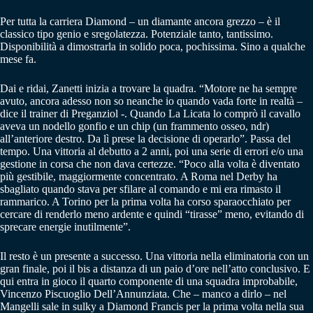
Per tutta la carriera Diamond – un diamante ancora grezzo – è il
classico tipo genio e sregolatezza. Potenziale tanto, tantissimo.
Disponibilità a dimostrarla in solido poca, pochissima. Sino a qualche
mese fa.
Dai e ridai, Zanetti inizia a trovare la quadra. “Motore ne ha sempre
avuto, ancora adesso non so neanche io quando vada forte in realtà –
dice il trainer di Preganziol -. Quando La Licata lo comprò il cavallo
aveva un nodello gonfio e un chip (un frammento osseo, ndr)
all’anteriore destro. Da lì prese la decisione di operarlo”. Passa del
tempo. Una vittoria al debutto a 2 anni, poi una serie di errori e/o una
gestione in corsa che non dava certezze. “Poco alla volta è diventato
più gestibile, maggiormente concentrato. A Roma nel Derby ha
sbagliato quando stava per sfilare al comando e mi era rimasto il
rammarico. A Torino per la prima volta ha corso sparaocchiato per
cercare di renderlo meno ardente e quindi “tirasse” meno, evitando di
sprecare energie inutilmente”.
Il resto è un presente a successo. Una vittoria nella eliminatoria con un
gran finale, poi il bis a distanza di un paio d’ore nell’atto conclusivo. E
qui entra in gioco il quarto componente di una squadra improbabile,
Vincenzo Piscuoglio Dell’Annunziata. Che – manco a dirlo – nel
Mangelli sale in sulky a Diamond Francis per la prima volta nella sua