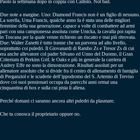
Paolo la settimana dopo in coppia con Callisto. Not bad.
Due note a margine. Uno: Diamond Francis non è un figlio di nessuno.
La sorella, Uma Francis, qualche anno fa è stata una delle migliori
femmine della sua generazione, capace a volte di combattere ad armi
pari con una campionessa assoluta come Unicka, la cavalla poi rapita
in Toscana per la quale venne richiesto un riscatto e mai più ritrovata.
Due: Walter Zanetti è tutto tranne che un parvenu ad alto livello,
soprattutto coi puledri. Il Giovanardi di Rambo Zs e Tresor Zs di cui
era anche allevatore col padre Silvano ed Unno del Duomo, il Gran
Criterium di Perkins Grif, le Oaks e più in generale la carriera di
Audrey Effe ne sono la dimostrazione. Risultati assoluti per un
allenatore assoluto che si divide fra il centro di allenamento di famiglia
di Preganziol e le scuderie dell’ippodromo del S. Artemio di Treviso
dove coi suoi pensionari occupa da parecchi anni ormai una
cinquantina di box e sulla cui pista li allena.
Perché domani ci saranno ancora altri puledri da plasmare.
Che tu conosca il proprietario oppure no.