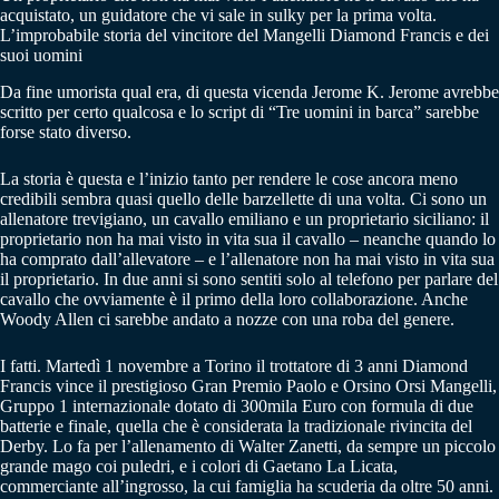
acquistato, un guidatore che vi sale in sulky per la prima volta.
L’improbabile storia del vincitore del Mangelli Diamond Francis e dei
suoi uomini
Da fine umorista qual era, di questa vicenda Jerome K. Jerome avrebbe
scritto per certo qualcosa e lo script di “Tre uomini in barca” sarebbe
forse stato diverso.
La storia è questa e l’inizio tanto per rendere le cose ancora meno
credibili sembra quasi quello delle barzellette di una volta. Ci sono un
allenatore trevigiano, un cavallo emiliano e un proprietario siciliano: il
proprietario non ha mai visto in vita sua il cavallo – neanche quando lo
ha comprato dall’allevatore – e l’allenatore non ha mai visto in vita sua
il proprietario. In due anni si sono sentiti solo al telefono per parlare del
cavallo che ovviamente è il primo della loro collaborazione. Anche
Woody Allen ci sarebbe andato a nozze con una roba del genere.
I fatti. Martedì 1 novembre a Torino il trottatore di 3 anni Diamond
Francis vince il prestigioso Gran Premio Paolo e Orsino Orsi Mangelli,
Gruppo 1 internazionale dotato di 300mila Euro con formula di due
batterie e finale, quella che è considerata la tradizionale rivincita del
Derby. Lo fa per l’allenamento di Walter Zanetti, da sempre un piccolo
grande mago coi puledri, e i colori di Gaetano La Licata,
commerciante all’ingrosso, la cui famiglia ha scuderia da oltre 50 anni.