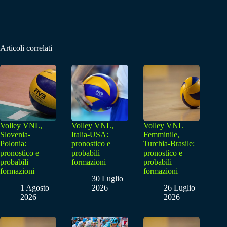
Articoli correlati
Volley VNL,
Volley VNL,
Volley VNL
Slovenia-
Italia-USA:
Femminile,
Polonia:
pronostico e
Turchia-Brasile:
pronostico e
probabili
pronostico e
probabili
formazioni
probabili
formazioni
formazioni
30 Luglio
1 Agosto
2026
26 Luglio
2026
2026