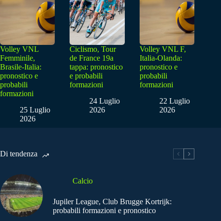
Volley VNL
Ciclismo, Tour
Volley VNL F,
Femminile,
de France 19a
Italia-Olanda:
Brasile-Italia:
tappa: pronostico
pronostico e
pronostico e
e probabili
probabili
probabili
formazioni
formazioni
formazioni
24 Luglio
22 Luglio
25 Luglio
2026
2026
2026
Di tendenza
Calcio
Jupiler League, Club Brugge Kortrijk:
probabili formazioni e pronostico