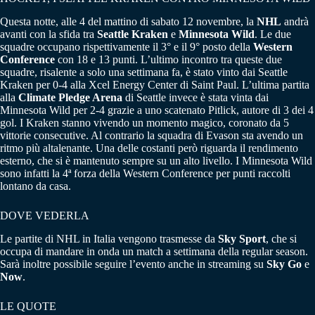
Questa notte, alle 4 del mattino di sabato 12 novembre, la
NHL
andrà
avanti con la sfida tra
Seattle Kraken
e
Minnesota Wild
. Le due
squadre occupano rispettivamente il 3° e il 9° posto della
Western
Conference
con 18 e 13 punti. L’ultimo incontro tra queste due
squadre, risalente a solo una settimana fa, è stato vinto dai Seattle
Kraken per 0-4 alla Xcel Energy Center di Saint Paul. L’ultima partita
alla
Climate Pledge Arena
di Seattle invece è stata vinta dai
Minnesota Wild per 2-4 grazie a uno scatenato Pitlick, autore di 3 dei 4
gol. I Kraken stanno vivendo un momento magico, coronato da 5
vittorie consecutive. Al contrario la squadra di Evason sta avendo un
ritmo più altalenante. Una delle costanti però riguarda il rendimento
esterno, che si è mantenuto sempre su un alto livello. I Minnesota Wild
sono infatti la 4ª forza della Western Conference per punti raccolti
lontano da casa.
DOVE VEDERLA
Le partite di NHL in Italia vengono trasmesse da
Sky Sport
, che si
occupa di mandare in onda un match a settimana della regular season.
Sarà inoltre possibile seguire l’evento anche in streaming su
Sky Go
e
Now
.
LE QUOTE