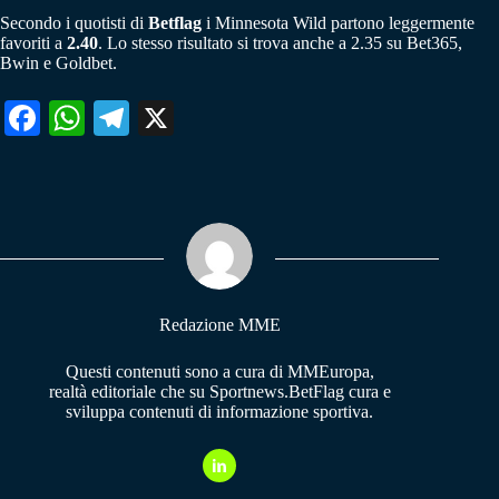
Secondo i quotisti di
Betflag
i Minnesota Wild partono leggermente
favoriti a
2.40
. Lo stesso risultato si trova anche a 2.35 su Bet365,
Bwin e Goldbet.
Fa
W
Te
X
ce
ha
le
bo
ts
gr
ok
A
a
pp
m
Redazione MME
Questi contenuti sono a cura di MMEuropa,
realtà editoriale che su Sportnews.BetFlag cura e
sviluppa contenuti di informazione sportiva.