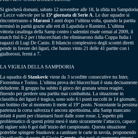
Si giocherà domani, sabato 12 novembre alle 18, la sfida tra Sampdoria
e Lecce valevole per la
15ª giornata di Serie A
. Le due squadre si
rincontreranno a
Marassi
3 anni dopo l’ultima volta, quando la partita
terminò in parità grazie alle reti di Lapadula e Ramirez. L’ultima
vittoria casalinga della Samp contro i salentini risale ormai al 2009, il
match finì 6-2 per i blucerchiati che eliminarono dalla Coppa Italia i
ragazzi di Lugi De Canio. Il bilancio complessivo degli scontri diretti
pende in favore dei liguri, che hanno vinto 21 delle 41 partite con i
giallorossi, fermi a 7.
LA VIGILIA DELLA SAMPDORIA
La squadra di
Stankovic
viene da 3 sconfitte consecutive tra Inter,
Fiorentina e Torino. L’ultima prova dei blucerchiati è stata decisamente
deludente. Il gruppo ha subito il gioco dei granata senza reagire,
finendo per perdere una partita mai combattuta. La situazione in
classifica dei liguri è tragica, sono solo 6 i punti raccolti in 14 giornate,
un bottino che al momento li mette al 19° posto. Nonostante la pessima
partenza la corsa salvezza è ancora apertissima, alla Samp mancano
infatti 4 punti per chiamarsi fuori dalle zone rosse. L’aspetto più
problematico di questi primi mesi è stato sicuramente l’attacco, capace
di siglare solo 6 gol dall’inizio del campionato. Questa situazione
potrebbe spingere Stankovic a cambiare le carte in tavola, proponendo
Quagliarella al posto di Ciccio
Caputo
, che però al momento rimane