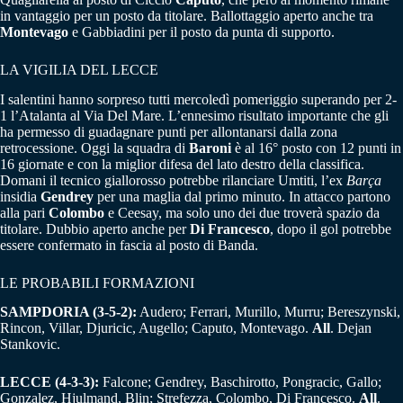
in vantaggio per un posto da titolare. Ballottaggio aperto anche tra
Montevago
e Gabbiadini per il posto da punta di supporto.
LA VIGILIA DEL LECCE
I salentini hanno sorpreso tutti mercoledì pomeriggio superando per 2-
1 l’Atalanta al Via Del Mare. L’ennesimo risultato importante che gli
ha permesso di guadagnare punti per allontanarsi dalla zona
retrocessione. Oggi la squadra di
Baroni
è al 16° posto con 12 punti in
16 giornate e con la miglior difesa del lato destro della classifica.
Domani il tecnico giallorosso potrebbe rilanciare Umtiti, l’ex
Barça
insidia
Gendrey
per una maglia dal primo minuto. In attacco partono
alla pari
Colombo
e Ceesay, ma solo uno dei due troverà spazio da
titolare. Dubbio aperto anche per
Di Francesco
, dopo il gol potrebbe
essere confermato in fascia al posto di Banda.
LE PROBABILI FORMAZIONI
SAMPDORIA (3-5-2):
Audero; Ferrari, Murillo, Murru; Bereszynski,
Rincon, Villar, Djuricic, Augello; Caputo, Montevago.
All
. Dejan
Stankovic.
LECCE (4-3-3):
Falcone; Gendrey, Baschirotto, Pongracic, Gallo;
Gonzalez, Hjulmand, Blin; Strefezza, Colombo, Di Francesco.
All
.