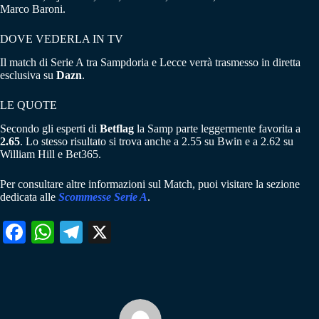
Marco Baroni.
DOVE VEDERLA IN TV
Il match di Serie A tra Sampdoria e Lecce verrà trasmesso in diretta
esclusiva su
Dazn
.
LE QUOTE
Secondo gli esperti di
Betflag
la Samp parte leggermente favorita a
2.65
. Lo stesso risultato si trova anche a 2.55 su Bwin e a 2.62 su
William Hill e Bet365.
Per consultare altre informazioni sul Match, puoi visitare la sezione
dedicata alle
Scommesse Serie A
.
Fa
W
Te
X
ce
ha
le
bo
ts
gr
ok
A
a