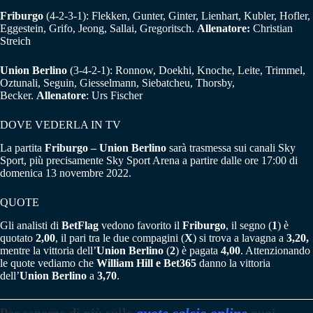
Friburgo
(4-2-3-1): Flekken, Gunter, Ginter, Lienhart, Kubler, Hofler,
Eggestein, Grifo, Jeong, Sallai, Gregoritsch.
Allenatore:
Christian
Streich
Union Berlino
(3-4-2-1): Ronnow, Doekhi, Knoche, Leite, Trimmel,
Oztunali, Seguin, Giesselmann, Siebatcheu, Thorsby,
Becker.
Allenatore
: Urs Fischer
DOVE VEDERLA IN TV
La partita
Friburgo – Union Berlino
sarà trasmessa sui canali Sky
Sport, più precisamente Sky Sport Arena a partire dalle ore 17:00 di
domenica 13 novembre 2022.
QUOTE
Gli analisti di
BetFlag
vedono favorito il
Friburgo
, il segno (
1
) è
quotato
2,00
, il pari tra le due compagini (
X
) si trova a lavagna a
3,20,
mentre la vittoria dell’
Union Berlino
(
2
) è pagata
4,00
. Attenzionando
le quote vediamo che
William Hill e Bet365
danno la vittoria
dell’
Union Berlino
a
3,70
.