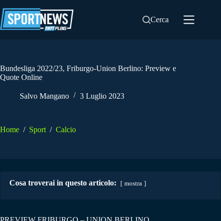
Salta
al
Cerca
contenuto
Bundesliga 2022/23, Friburgo-Union Berlino: Preview e
Quote Online
Salvo Mangano
3 Luglio 2023
Home
/
Sport
/
Calcio
Cosa troverai in questo articolo:
mostra
PREVIEW FRIBURGO – UNION BERLINO