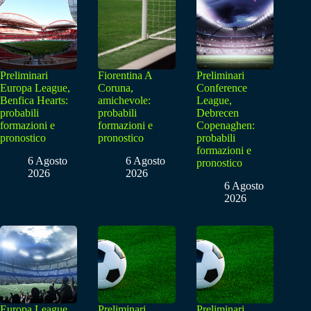
Preliminari
Fiorentina A
Preliminari
Europa League,
Coruna,
Conference
Benfica Hearts:
amichevole:
League,
probabili
probabili
Debrecen
formazioni e
formazioni e
Copenaghen:
pronostico
pronostico
probabili
formazioni e
6 Agosto
6 Agosto
pronostico
2026
2026
6 Agosto
2026
Europa League
Preliminari
Preliminari