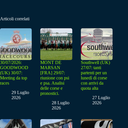
Articoli correlati
30/07/2026:
MONT DE
Southwell (UK)
GOODWOOD
MARSAN
27/07: tanti
(UK) 30/07:
[FRA] 29/07:
partenti per un
Meeting da top
riunione con psi
lunedì di corse
races
e psa. Analisi
con arrivi da
delle corse e
quota alta
29 Luglio
pronostici.
2026
27 Luglio
28 Luglio
2026
2026