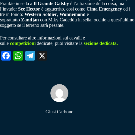
Frankie in sella a
Il Grande Gatsby
è l’attrazione della corsa, ma
l’invader
See Hector
è agguerrito, così come
Cima Emergency
ed i
tre in fondo:
Western Soldier
,
Wonnemond
e
soprattutto
Zandjan
con Miky Cadeddu in sella, occhio a quest’ultimo
soggetto se il terreno sarà pesante.
Per consultare altre informazioni sui cavalli e
sulle
competizioni
dedicate, puoi visitare la
sezione dedicata.
Fa
W
Te
X
ce
ha
le
bo
ts
gr
ok
A
a
pp
m
Giusi Carbone