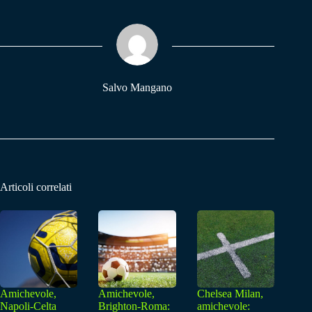
bo
ts
gr
ok
A
a
pp
m
Salvo Mangano
Articoli correlati
Amichevole,
Amichevole,
Chelsea Milan,
Napoli-Celta
Brighton-Roma:
amichevole: