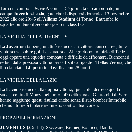
Torna in campo la
Serie A
con la 15^ giornata di campionato, in
campo
Juventus-Lazio
, gara che si disputerà domenica 13 novembre
2022 alle ore 20:45 all’
Allianz Stadium
di Torino. Entrambe le
squadre puntano il secondo posto in classifica.
LA VIGILIA DELLA JUVENTUS
La
Juventus
sta bene, infatti è reduce da 5 vittorie consecutive, tutte
vinte senza subire gol. La squadra di Allegri dopo un inizio difficile
oggi appare una squadra compatta e difficile da affrontare. Bianconeri
reduci dalla preziosa vittoria per 0-1 sul campo dell’Hellas Verona, che
li ha lanciati al 4′ posto in classifica con 28 punti.
LA VIGILIA DELLA LAZIO
La
Lazio
è reduce dalla doppia vittoria, quella del derby e quella
sudata contro il Monza nel turno infrasettimanale. Gli uomini di Sarri
hanno raggiunto questi risultati anche senza il suo bomber Immobile
che non tornerà titolare nemmeno contro i bianconeri.
PROBABILI FORMAZIONI
JUVENTUS (3-5-1-1)
: Szczesny; Bremer, Bonucci, Danilo;