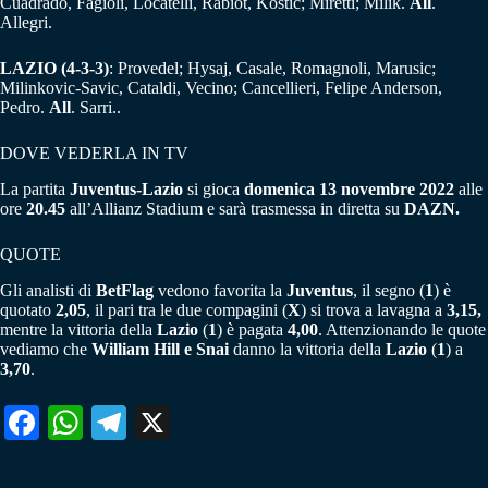
Cuadrado, Fagioli, Locatelli, Rabiot, Kostic; Miretti; Milik.
All
.
Allegri.
LAZIO (4-3-3)
: Provedel; Hysaj, Casale, Romagnoli, Marusic;
Milinkovic-Savic, Cataldi, Vecino; Cancellieri, Felipe Anderson,
Pedro.
All
. Sarri..
DOVE VEDERLA IN TV
La partita
Juventus-Lazio
si gioca
domenica 13 novembre 2022
alle
ore
20.45
all’Allianz Stadium e sarà trasmessa in diretta su
DAZN.
QUOTE
Gli analisti di
BetFlag
vedono favorita la
Juventus
, il segno (
1
) è
quotato
2,05
, il pari tra le due compagini (
X
) si trova a lavagna a
3,15,
mentre la vittoria della
Lazio
(
1
) è pagata
4,00
. Attenzionando le quote
vediamo che
William Hill e Snai
danno la vittoria della
Lazio
(
1
) a
3,70
.
Fa
W
Te
X
ce
ha
le