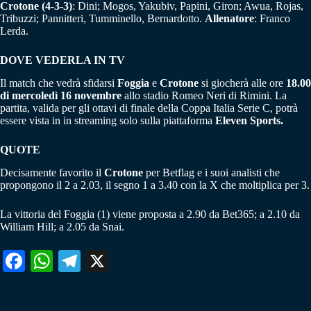
Crotone (
4-3-3)
: Dini; Mogos, Yakubiv, Papini, Giron; Awua, Rojas,
Tribuzzi; Pannitteri, Tumminello, Bernardotto.
Allenatore
: Franco
Lerda.
DOVE VEDERLA IN TV
Il match che vedrà sfidarsi
Foggia
e
Crotone
si giocherà alle ore
18.00
di mercoledì 16 novembre
allo stadio Romeo Neri di Rimini. La
partita, valida per gli ottavi di finale della Coppa Italia Serie C, potrà
essere vista in in streaming solo sulla piattaforma
Eleven Sports.
QUOTE
Decisamente favorito il
Crotone
per Betflag e i suoi analisti che
propongono il 2 a 2.03, il segno 1 a 3.40 con la X che moltiplica per 3.
La vittoria del Foggia (1) viene proposta a 2.90 da Bet365; a 2.10 da
William Hill; a 2.05 da Snai.
Fa
W
Te
X
ce
ha
le
bo
ts
gr