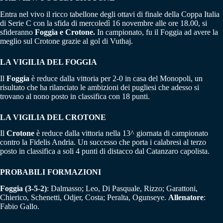
Entra nel vivo il ricco tabellone degli ottavi di finale della Coppa Italia
di Serie C con la sfida di mercoledì 16 novembre alle ore 18.00, si
sfideranno
Foggia e Crotone.
In campionato, fu il Foggia ad avere la
meglio sul Crotone grazie al gol di Vuthaj.
LA VIGILIA DEL FOGGIA
Il
Foggia
è reduce dalla vittoria per 2-0 in casa del Monopoli, un
risultato che ha rilanciato le ambizioni dei pugliesi che adesso si
trovano al nono posto in classifica con 18 punti.
LA VIGILIA DEL CROTONE
Il
Crotone
è reduce dalla vittoria nella 13^ giornata di campionato
contro la Fidelis Andria. Un successo che porta i calabresi al terzo
posto in classifica a soli 4 punti di distacco dal Catanzaro capolista.
PROBABILI FORMAZIONI
Foggia (3-5-2)
: Dalmasso; Leo, Di Pasquale, Rizzo; Garattoni,
Chierico, Schenetti, Odjer, Costa; Peralta, Ogunseye.
Allenatore
:
Fabio Gallo.