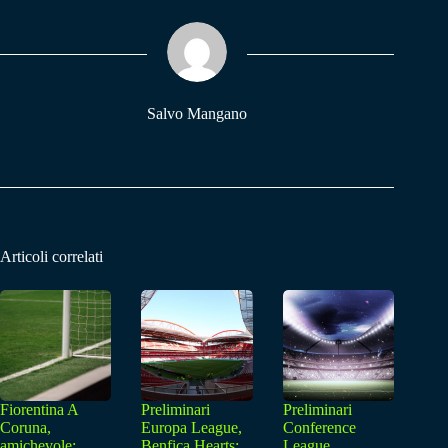
ok
A
a
pp
m
Salvo Mangano
Articoli correlati
Fiorentina A
Preliminari
Preliminari
Coruna,
Europa League,
Conference
amichevole:
Benfica Hearts:
League,