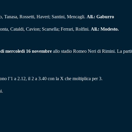
rro, Tanasa, Rossetti, Haveri; Santini, Mencagli.
All.: Gaburro
nta, Cataldi, Cavion; Scarsella; Ferrari, Rolfini.
All.: Modesto.
 di mercoledì 16 novembre
allo stadio Romeo Neri di Rimini. La partita
no l’1 a 2.12, il 2 a 3.40 con la X che moltiplica per 3.
i.