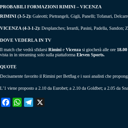
PROBABILI FORMAZIONI RIMINI – VICENZA
RIMINI (3-5-2):
Galeotti; Pietrangeli, Gigli, Panelli; Tofanari, Delca
VICENZA (4-3-1-2):
Desplanches; Ierardi, Pasini, Padella, Sandon; Zo
DOVE VEDERLA IN TV
Il match che vedrà sfidarsi
Rimini
e
Vicenza
si giocherà alle ore
18.00
vista in in streaming solo sulla piattaforma
Eleven Sports.
QUOTE
Decisamente favorito il Rimini per Betflag e i suoi analisti che propongo
L’1 viene proposto a 2.10 da Eurobet; a 2.10 da Goldbet; a 2.05 da Sna
Fa
W
Te
X
ce
ha
le
bo
ts
gr