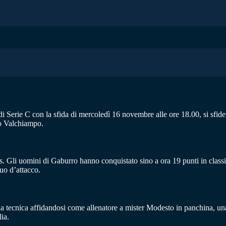
ia di Serie C con la sfida di mercoledì 16 novembre alle ore 18.00, si sfi
no Valchiampo.
. Gli uomini di Gaburro hanno conquistato sino a ora 19 punti in classif
uo d’attacco.
a tecnica affidandosi come allenatore a mister Modesto in panchina, una m
ia.