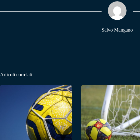
ok
A
a
pp
m
Salvo Mangano
Articoli correlati