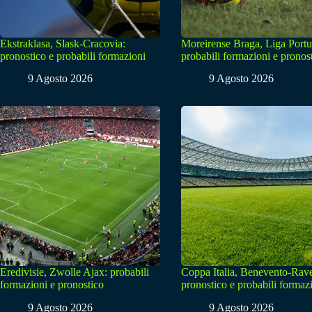
Ekstraklasa, Slask-Cracovia:
Moreirense Braga, Liga Portu
pronostico e probabili formazioni
probabili formazioni e pronos
9 Agosto 2026
9 Agosto 2026
Eredivisie, Zwolle Ajax: probabili
Coppa Italia, Benevento-Rav
formazioni e pronostico
pronostico e probabili formaz
9 Agosto 2026
9 Agosto 2026