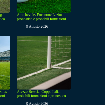
gal:
Amichevole, Frosinone Lazio:
tico
pronostico e probabili formazioni
9 Agosto 2026
enna:
Arezzo Brescia, Coppa Italia:
ioni
probabili formazioni e pronostico
9 Agosto 2026