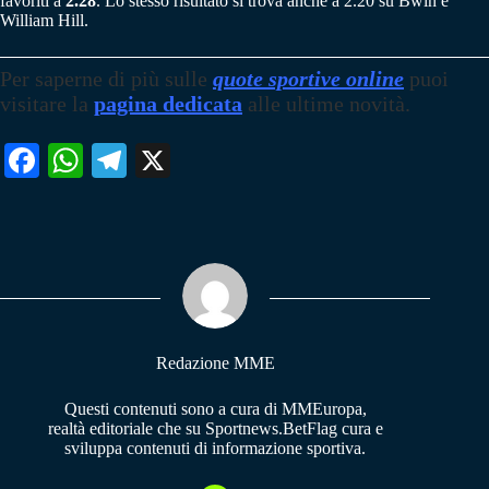
favoriti a
2.28
. Lo stesso risultato si trova anche a 2.20 su Bwin e
William Hill.
Per saperne di più
sulle
quote sportive online
puoi
visitare la
pagina dedicata
alle ultime novità.
Fa
W
Te
X
ce
ha
le
bo
ts
gr
ok
A
a
pp
m
Redazione MME
Questi contenuti sono a cura di MMEuropa,
realtà editoriale che su Sportnews.BetFlag cura e
sviluppa contenuti di informazione sportiva.