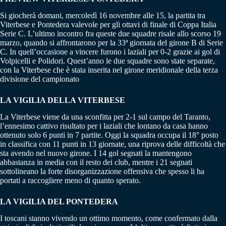
Si giocherà domani, mercoledì 16 novembre alle 15, la partita tra
Viterbese e Pontedera valevole per gli ottavi di finale di Coppa Italia
Serie C. L’ultimo incontro fra queste due squadre risale allo scorso 19
marzo, quando si affrontarono per la 33ª giornata del girone B di Serie
C. In quell’occasione a vincere furono i laziali per 0-2 grazie ai gol di
Volpicelli e Polidori. Quest’anno le due squadre sono state separate,
con la Viterbese che è stata inserita nel girone meridionale della terza
divisione del campionato
LA VIGILIA DELLA VITERBESE
La Viterbese viene da una sconfitta per 2-1 sul campo del Taranto,
l’ennesimo cattivo risultato per i laziali che lontano da casa hanno
ottenuto solo 6 punti in 7 partite. Oggi la squadra occupa il 18° posto
in classifica con 11 punti in 13 giornate, una riprova delle difficoltà che
sta avendo nel nuovo girone. I 14 gol segnati la mantengono
abbastanza in media con il resto dei club, mentre i 21 segnati
sottolineano la forte disorganizzazione offensiva che spesso li ha
portati a raccogliere meno di quanto sperato.
LA VIGILIA DEL PONTEDERA
I toscani stanno vivendo un ottimo momento, come confermato dalla