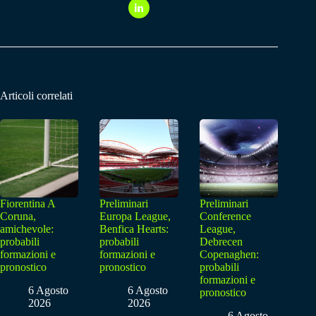
Articoli correlati
Fiorentina A
Preliminari
Preliminari
Coruna,
Europa League,
Conference
amichevole:
Benfica Hearts:
League,
probabili
probabili
Debrecen
formazioni e
formazioni e
Copenaghen:
pronostico
pronostico
probabili
formazioni e
6 Agosto
6 Agosto
pronostico
2026
2026
6 Agosto