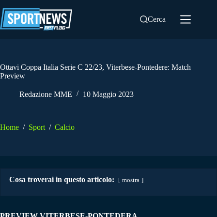
Salta
al
Cerca
contenuto
Ottavi Coppa Italia Serie C 22/23, Viterbese-Pontedere: Match
Preview
Redazione MME
10 Maggio 2023
Home
/
Sport
/
Calcio
Cosa troverai in questo articolo:
mostra
PREVIEW VITERBESE-PONTEDERA