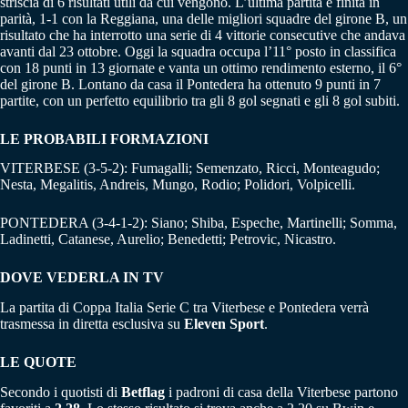
striscia di 6 risultati utili da cui vengono. L’ultima partita è finita in
parità, 1-1 con la Reggiana, una delle migliori squadre del girone B, un
risultato che ha interrotto una serie di 4 vittorie consecutive che andava
avanti dal 23 ottobre. Oggi la squadra occupa l’11° posto in classifica
con 18 punti in 13 giornate e vanta un ottimo rendimento esterno, il 6°
del girone B. Lontano da casa il Pontedera ha ottenuto 9 punti in 7
partite, con un perfetto equilibrio tra gli 8 gol segnati e gli 8 gol subiti.
LE PROBABILI FORMAZIONI
VITERBESE (3-5-2): Fumagalli; Semenzato, Ricci, Monteagudo;
Nesta, Megalitis, Andreis, Mungo, Rodio; Polidori, Volpicelli.
PONTEDERA (3-4-1-2): Siano; Shiba, Espeche, Martinelli; Somma,
Ladinetti, Catanese, Aurelio; Benedetti; Petrovic, Nicastro.
DOVE VEDERLA IN TV
La partita di Coppa Italia Serie C tra Viterbese e Pontedera verrà
trasmessa in diretta esclusiva su
Eleven
Sport
.
LE QUOTE
Secondo i quotisti di
Betflag
i padroni di casa della Viterbese partono