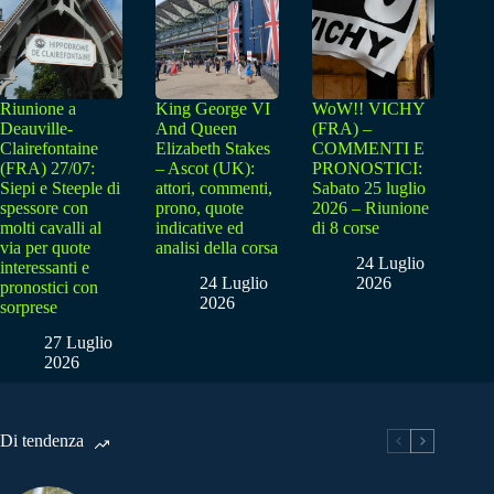
Riunione a
King George VI
WoW!! VICHY
Deauville-
And Queen
(FRA) –
Clairefontaine
Elizabeth Stakes
COMMENTI E
(FRA) 27/07:
– Ascot (UK):
PRONOSTICI:
Siepi e Steeple di
attori, commenti,
Sabato 25 luglio
spessore con
prono, quote
2026 – Riunione
molti cavalli al
indicative ed
di 8 corse
via per quote
analisi della corsa
24 Luglio
interessanti e
24 Luglio
2026
pronostici con
2026
sorprese
27 Luglio
2026
Di tendenza