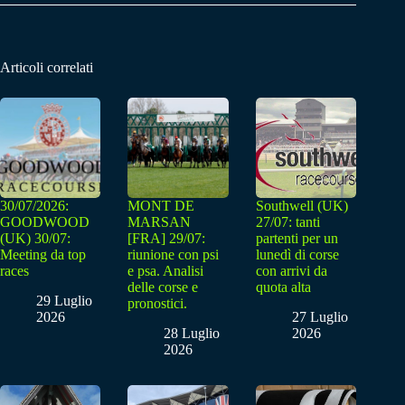
Articoli correlati
30/07/2026:
MONT DE
Southwell (UK)
GOODWOOD
MARSAN
27/07: tanti
(UK) 30/07:
[FRA] 29/07:
partenti per un
Meeting da top
riunione con psi
lunedì di corse
races
e psa. Analisi
con arrivi da
delle corse e
quota alta
29 Luglio
pronostici.
2026
27 Luglio
28 Luglio
2026
2026