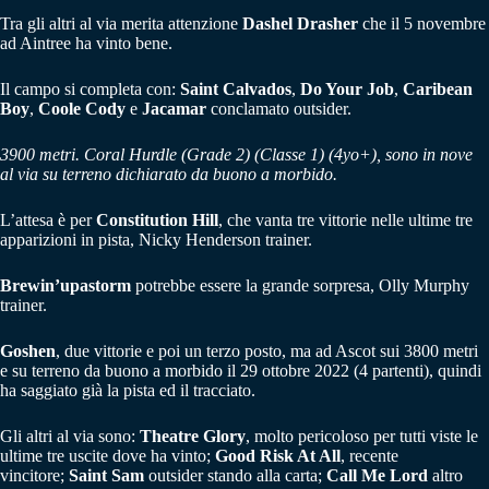
Tra gli altri al via merita attenzione
Dashel Drasher
che il 5 novembre
ad Aintree ha vinto bene.
Il campo si completa con:
Saint Calvados
,
Do Your Job
,
Caribean
Boy
,
Coole Cody
e
Jacamar
conclamato outsider.
3900 metri. Coral Hurdle (Grade 2) (Classe 1) (4yo+), sono in nove
al via su terreno dichiarato da buono a morbido.
L’attesa è per
Constitution Hill
, che vanta tre vittorie nelle ultime tre
apparizioni in pista, Nicky Henderson trainer.
Brewin’upastorm
potrebbe essere la grande sorpresa, Olly Murphy
trainer.
Goshen
, due vittorie e poi un terzo posto, ma ad Ascot sui 3800 metri
e su terreno da buono a morbido il 29 ottobre 2022 (4 partenti), quindi
ha saggiato già la pista ed il tracciato.
Gli altri al via sono:
Theatre Glory
, molto pericoloso per tutti viste le
ultime tre uscite dove ha vinto;
Good Risk At All
, recente
vincitore;
Saint Sam
outsider stando alla carta;
Call Me Lord
altro