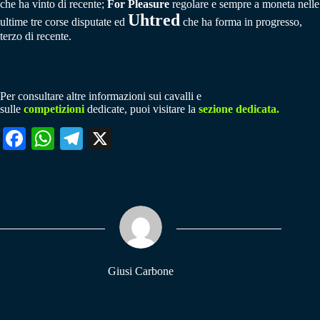
che ha vinto di recente;
For Pleasure
regolare e sempre a moneta nelle
Uhtred
ultime tre corse disputate ed
che ha forma in progresso,
terzo di recente.
Per consultare altre informazioni sui cavalli e
sulle
competizioni
dedicate, puoi visitare la
sezione dedicata.
Fa
W
Te
X
ce
ha
le
bo
ts
gr
ok
A
a
pp
m
Giusi Carbone