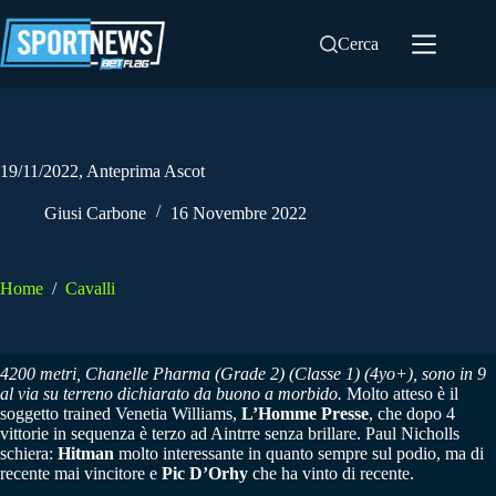
Salta
al
Cerca
contenuto
19/11/2022, Anteprima Ascot
Giusi Carbone
16 Novembre 2022
Home
/
Cavalli
4200 metri, Chanelle Pharma (Grade 2) (Classe 1) (4yo+), sono in 9
al via su terreno dichiarato da buono a morbido.
Molto atteso è il
soggetto trained Venetia Williams,
L’Homme Presse
, che dopo 4
vittorie in sequenza è terzo ad Aintrre senza brillare. Paul Nicholls
schiera:
Hitman
molto interessante in quanto sempre sul podio, ma di
recente mai vincitore e
Pic D’Orhy
che ha vinto di recente.