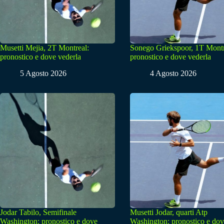
Musetti Mejia, 2T Montreal:
Sonego Griekspoor, 1T Montr
pronostico e dove vederla
pronostico e dove vederla
5 Agosto 2026
4 Agosto 2026
Jodar Tabilo, Semifinale
Musetti Jodar, quarti Atp
Washington: pronostico e dove
Washington: pronostico e do