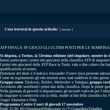
Cosa troverai in questo articolo:
mostra
ATP FINALS: IN GIOCO GLI ULTIMI POSTI PER LE SEMIFINA
Si disputa, a Torino, la 53esima edizione (del singolare, mentre in
hanno partecipato i primi otto giocatori della classifica ATP di singolare
I primi otto giocatori della ATP Race to Turin, vale a dire coloro che
qualificazione al torneo.
Detentore del titolo è il tedesco Alexander Zverev (non presente adesso
Come da regolamento gli otto tennisti sono stati suddivisi in due gironi 
Gruppo rosso
: Djokovic, Rublev, Medvedev e Tsitsipas;
gruppo ver
Accedono alle semifinali i primi due della classifica. Dopo le prime gar
Nella giornata di giovedì si disputeranno gli incontri valevoli per l’ult
In singolare si comincerà con la sfida, inutile ai fini della classifica fr
Auger Aliassime e Fritz.
Programma Centre Court di giovedì 17 novembre
Dalle 11:30, (6) Glasspoool/Heliovaara vs (7) Granollers/Zeballos