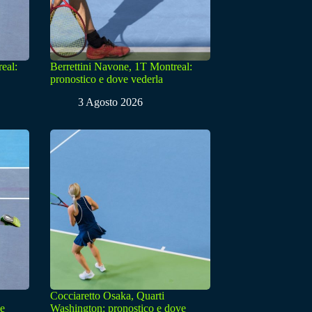
eal:
Berrettini Navone, 1T Montreal:
pronostico e dove vederla
3 Agosto 2026
Cocciaretto Osaka, Quarti
ve
Washington: pronostico e dove