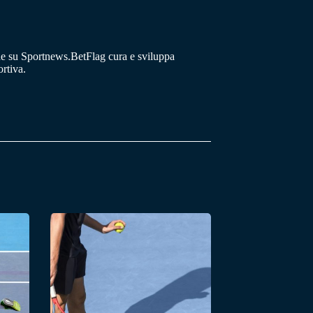
he su Sportnews.BetFlag cura e sviluppa
rtiva.