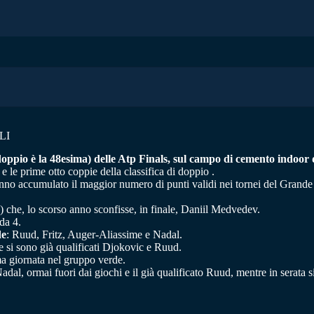
LI
 doppio è la 48esima) delle Atp Finals, sul campo di cemento indoor 
 e le prime otto coppie della classifica di doppio .
 hanno accumulato il maggior numero di punti validi nei tornei del Gra
) che, lo scorso anno sconfisse, in finale, Daniil Medvedev.
da 4.
de
: Ruud, Fritz, Auger-Aliassime e Nadal.
e si sono già qualificati Djokovic e Ruud.
ima giornata nel gruppo verde.
a Nadal, ormai fuori dai giochi e il già qualificato Ruud, mentre in serata