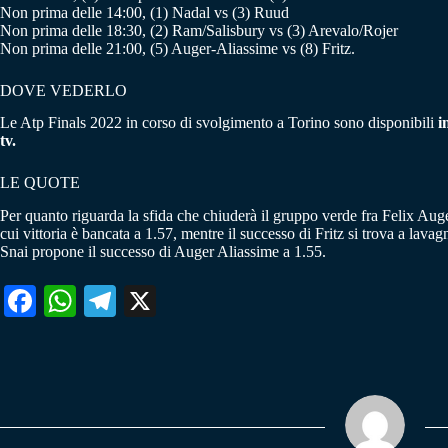
Non prima delle 14:00, (1) Nadal vs (3) Ruud
Non prima delle 18:30, (2) Ram/Salisbury vs (3) Arevalo/Rojer
Non prima delle 21:00, (5) Auger-Aliassime vs (8) Fritz.
DOVE VEDERLO
Le Atp Finals 2022 in corso di svolgimento a Torino sono disponibili
in
tv.
LE QUOTE
Per quanto riguarda la sfida che chiuderà il gruppo verde fra Felix Au
cui vittoria è bancata a 1.57, mentre il successo di Fritz si trova a lavag
Snai propone il successo di Auger Aliassime a 1.55.
Fa
W
Te
X
ce
ha
le
bo
ts
gr
ok
A
a
pp
m