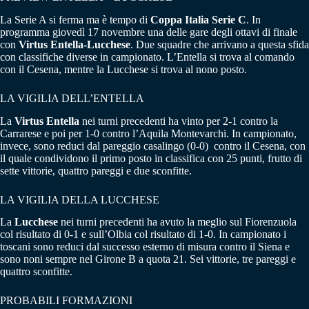
La Serie A si ferma ma è tempo di
Coppa Italia Serie C
. In
programma giovedì 17 novembre una delle gare degli ottavi di finale
con
Virtus Entella-Lucchese
. Due squadre che arrivano a questa sfida
con classifiche diverse in campionato. L’Entella si trova al comando
con il Cesena, mentre la Lucchese si trova al nono posto.
LA VIGILIA DELL’ENTELLA
La
Virtus Entella
nei turni precedenti ha vinto per 2-1 contro la
Carrarese e poi per 1-0 contro l’Aquila Montevarchi. In campionato,
invece, sono reduci dal pareggio casalingo (0-0) contro il Cesena, con
il quale condividono il primo posto in classifica con 25 punti, frutto di
sette vittorie, quattro pareggi e due sconfitte.
LA VIGILIA DELLA LUCCHESE
La
Lucchese
nei turni precedenti ha avuto la meglio sul Fiorenzuola
col risultato di 0-1 e sull’Olbia col risultato di 1-0. In campionato i
toscani sono reduci dal successo esterno di misura contro il Siena e
sono noni sempre nel Girone B a quota 21. Sei vittorie, tre pareggi e
quattro sconfitte.
PROBABILI FORMAZIONI