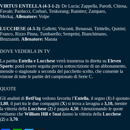
VIRTUS ENTELLA (4-3-1-2)
: De Lucia; Zappella, Parodi, Chiosa,
Favale; Paolucci, Corbari, Tenkorang; Ramirez; Zamparo,
Merkaj.
Allenatore:
Volpe
LUCCHESE (4-3-3)
: Galletti; Visconti, Benassai, Tiritiello, Quirini;
Franco, Rizzo Pinna, Tumbarello; Semprini, Bianchimano,
Bruzzaniti.
Allenatore:
Maraia
DOVE VEDERLA IN TV
La partita
Entella e Lucchese
verrà trasmessa in diretta su
Eleven
Sports
: potrà essere seguita previa sottoscrizione di un abbonamento,
mensile o stagionale a seconda del pacchetto scelto, che consente la
visione di tutte le partite del campionato di Serie C.
QUOTE
Gli analisti di
BetFlag
vedono favorita l’
Entella
, il segno (
1
) è quotato
1,80
, il pari tra le due compagini (
X
) si trova a lavagna a
3,10,
mentre
la vittoria della
Lucchese
(
2
) è pagata
4,50
. Attenzionando le quote
vediamo che
William Hill e Snai
danno la vittoria della
Lucchese
(
2
) a
3,70
.