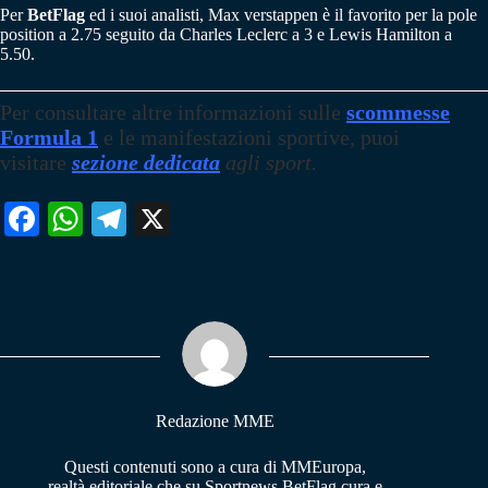
Per
BetFlag
ed i suoi analisti, Max verstappen è il favorito per la pole
position a 2.75 seguito da Charles Leclerc a 3 e Lewis Hamilton a
5.50.
Per consultare altre informazioni sulle
scommesse
Formula 1
e le manifestazioni sportive, puoi
visitare
sezione dedicata
agli sport.
Fa
W
Te
X
ce
ha
le
bo
ts
gr
ok
A
a
pp
m
Redazione MME
Questi contenuti sono a cura di MMEuropa,
realtà editoriale che su Sportnews.BetFlag cura e