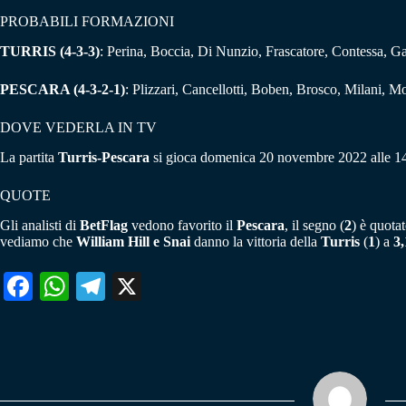
PROBABILI FORMAZIONI
TURRIS (4-3-3)
: Perina, Boccia, Di Nunzio, Frascatore, Contessa, G
PESCARA (4-3-2-1)
: Plizzari, Cancellotti, Boben, Brosco, Milani, 
DOVE VEDERLA IN TV
La partita
Turris-Pescara
si gioca domenica 20 novembre 2022 alle 14:3
QUOTE
Gli analisti di
BetFlag
vedono favorito il
Pescara
, il segno (
2
) è quota
vediamo che
William Hill e Snai
danno la vittoria della
Turris
(
1
) a
3,
Fa
W
Te
X
ce
ha
le
bo
ts
gr
ok
A
a
pp
m