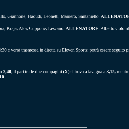
allo, Giannone, Haoudi, Leonetti, Maniero, Santaniello.
ALLENATO
Mora, Kraja, Aloi, Cuppone, Lescano.
ALLENATORE
: Alberto Colom
0 e verrà trasmessa in diretta su Eleven Sports: potrà essere seguito 
to
2,40
, il pari tra le due compagini (
X
) si trova a lavagna a
3,15,
mentre 
10
.