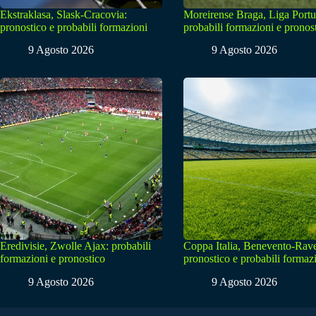
Ekstraklasa, Slask-Cracovia:
Moreirense Braga, Liga Portu
pronostico e probabili formazioni
probabili formazioni e pronos
9 Agosto 2026
9 Agosto 2026
Eredivisie, Zwolle Ajax: probabili
Coppa Italia, Benevento-Rav
formazioni e pronostico
pronostico e probabili formaz
9 Agosto 2026
9 Agosto 2026