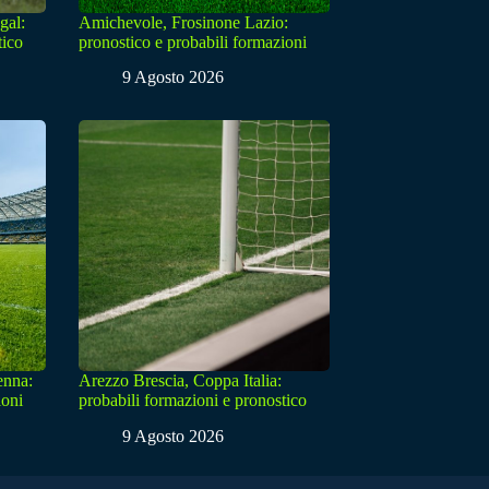
gal:
Amichevole, Frosinone Lazio:
tico
pronostico e probabili formazioni
9 Agosto 2026
enna:
Arezzo Brescia, Coppa Italia:
ioni
probabili formazioni e pronostico
9 Agosto 2026