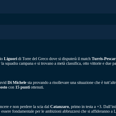
dio
Liguori
di Torre del Greco dove si disputerà il match
Turris-Pescar
 la squadra campana e si trovano a metà classifica, otto vittorie e due pa
David
Di Michele
sta provando a risollevare una situazione che è tutt’alt
posto
con
15 punti
ottenuti.
incere e non perdere la scia dal
Catanzaro
, primo in testa a +3. Dall’i
 essere fondamentale per le ambizioni abbruzzesi che si affideranno a L