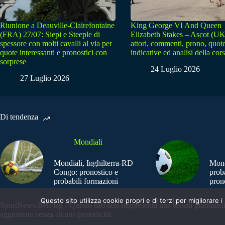
Riunione a Deauville-Clairefontaine
King George VI And Queen
(FRA) 27/07: Siepi e Steeple di
Elizabeth Stakes – Ascot (UK
spessore con molti cavalli al via per
attori, commenti, prono, quot
quote interessanti e pronostici con
indicative ed analisi della cor
sorprese
24 Luglio 2026
27 Luglio 2026
Di tendenza
Mondiali
Mondiali, Inghilterra-RD
Mond
Congo: pronostico e
prob
probabili formazioni
pron
Questo sito utilizza cookie propri e di terzi per migliorar
SportNews.BetFlag - Questo sito non rappresenta una testata giornalist
aggiornato senza alcuna periodicità