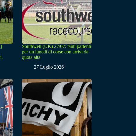
]
Southwell (UK) 27/07: tanti partenti
per un lunedì di corse con arrivi da
i.
quota alta
27 Luglio 2026