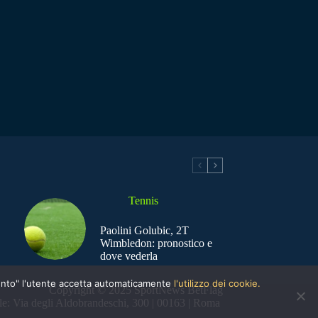
Tennis
Paolini Golubic, 2T
Wimbledon: pronostico e
dove vederla
nsento" l'utente accetta automaticamente
l'utilizzo dei cookie.
Copyright © 2025 SportNews BetFlag
e: Via degli Aldobrandeschi, 300 | 00163 | Roma