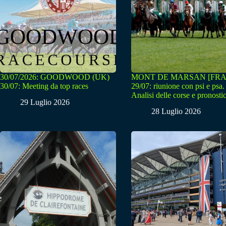
30/07/2026: GOODWOOD (UK)
MONT DE MARSAN [FRA
30/07: Meeting da top races
29/07: riunione con psi e psa.
Analisi delle corse e pronostic
29 Luglio 2026
28 Luglio 2026