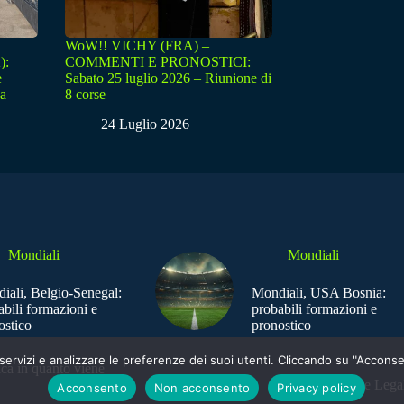
WoW!! VICHY (FRA) –
):
COMMENTI E PRONOSTICI:
e
Sabato 25 luglio 2026 – Riunione di
sa
8 corse
24 Luglio 2026
Mondiali
Mondiali
iali, Belgio-Senegal:
Mondiali, USA Bosnia:
abili formazioni e
probabili formazioni e
ostico
pronostico
e i servizi e analizzare le preferenze dei suoi utenti. Cliccando su "Acco
ica in quanto viene
Sede Legal
Acconsento
Non acconsento
Privacy policy