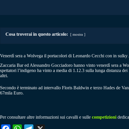
Cosa troverai in questo articolo:
mostra
Venerdì sera a Wolvega il portacolori di Leonardo Cecchi con in sulky A
Zaccaria Bar ed Alessandro Gocciadoro hanno vinto venerdì sera a Wolvega
spettatori l’indigeno ha vinto a media di 1.12.3 sulla lunga distanza de
altri.
Secondo è terminato ad intervallo Floris Baldwin e terzo Hades de Vand
67mila Euro.
Per consultare altre informazioni sui cavalli e sulle
competizioni
dedicat
Fa
W
Te
X