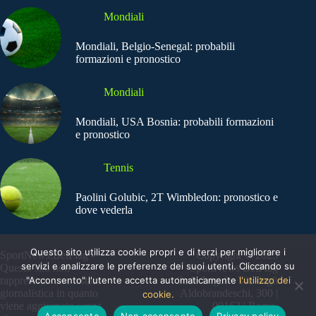
Mondiali
Mondiali, Belgio-Senegal: probabili
formazioni e pronostico
Mondiali
Mondiali, USA Bosnia: probabili formazioni
e pronostico
Tennis
Paolini Golubic, 2T Wimbledon: pronostico e
dove vederla
Questo sito utilizza cookie propri e di terzi per migliorare i
SportNews.BetFlag -
Copyright © 2025
servizi e analizzare le preferenze dei suoi utenti. Cliccando su
Questo sito non
SportNews BetFlag
"Acconsento" l'utente accetta automaticamente
l'utilizzo dei
rappresenta una testata
Sede Legale: Via degli
giornalistica in quanto
Aldobrandeschi, 300 |
cookie.
viene aggiornato senza
00163 | Roma
Acconsento
Non acconsento
Privacy policy