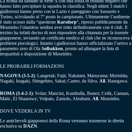
La Roma ha salutato la Serie A con una sfilza di risultati negativi che
hanno fatto precipitare la squadra in classifica. Negli ultimi 3 match i
giallorossi hanno perso con la Lazio e pareggiato con Sassuolo e
Torino, scivolando al 7° posto in campionato. Ultimamente l’ambiente
è stato scosso dalla “questione
Karsdorp
“, ripreso pubblicamente da
Mourinho l’olandese sembra aver rotto definitivamente con il club. Il
terzino ha infatti deciso di non rispondere alla chiamata per la tournée
giapponese, inviando un certificato medico al club che ne riconosceva i
problemi piscologici. Intanto i giallorossi hanno ufficializzato l’arrivo a
parametro zero di Ola
Solbakken
, pronto ad allungare la lista di
trequartisti a disposizione di Mourinho.
LE PROBABILI FORMAZIONI
NAGOYA (3-5-2)
: Langerak; Fujii, Nakatani, Maruyama; Morishita,
Nagaki, Inagaki, Shingehiro, Sakai; Castro, da Silva.
All
. Hasegawa.
ROMA (3-4-2-1)
: Svilar; Mancini, Kumbulla, Ibanez; Celik, Camara,
Matic, El Shaarawy; Volpato, Zaniolo, Abraham.
All
. Mourinho.
DOVE VEDERLA IN TV
Le amichevoli giapponesi della Roma verranno trasmesse in diretta
esclusiva su
DAZN
.