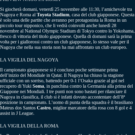
Si giocherà domani, venerdì 25 novembre alle 11:30, l’amichevole tra
Nagoya e Roma al
Toyota Stadium
, casa del club giapponese. Questa
è solo una delle partite che avranno per protagonista la Roma in un
piccolo tour nipponico, che li vedrà coinvolti anche lunedì 28
novembre al National Olympic Stadium di Tokyo contro lo Yokohama,
fresco di vittoria del titolo giapponese. Quella di domani sarà la prima
volta per i giallorossi contro un club giapponese, lo stesso vale per il
Nagoya che nella sua storia non ha mai affrontato un club europeo.
LA VIGILIA DEL NAGOYA
Il campionato giapponese si è concluso poche settimane prima
dell’inizio del Mondiale in Qatar. Il Nagoya ha chiuso la stagione
ufficiale con un sorriso, battendo per 0-1 l’Osaka grazie al gol nel
recupero di Yuki
Soma
, in panchina contro la Germania alla prima del
Giappone nei Mondiali. I tre punti non sono bastati per rilanciare il
Nagoya in classifica, il club si è infatti dovuto accontentare dell’8ª
posizione in campionato. L’uomo di punta della squadra è il brasiliano
Mateus dos Santos
Castro
, miglior marcatore della rosa con 8 gol e 4
assist in J League.
LA VIGILIA DELLA ROMA