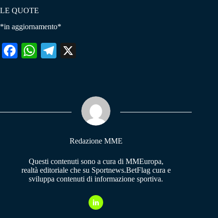
LE QUOTE
*in aggiornamento*
Fa
W
Te
X
ce
ha
le
bo
ts
gr
ok
A
a
pp
m
Redazione MME
Questi contenuti sono a cura di MMEuropa,
realtà editoriale che su Sportnews.BetFlag cura e
sviluppa contenuti di informazione sportiva.