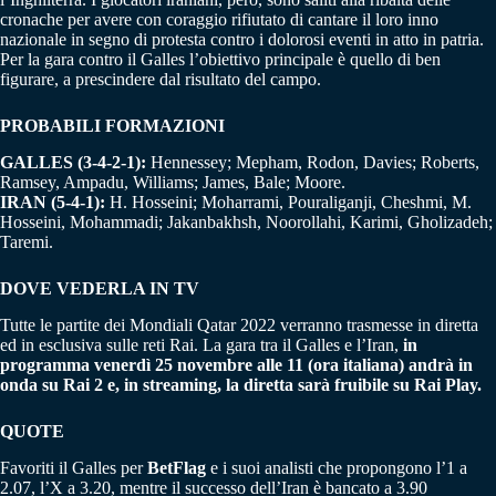
cronache per avere con coraggio rifiutato di cantare il loro inno
nazionale in segno di protesta contro i dolorosi eventi in atto in patria.
Per la gara contro il Galles l’obiettivo principale è quello di ben
figurare, a prescindere dal risultato del campo.
PROBABILI FORMAZIONI
GALLES (3-4-2-1):
Hennessey; Mepham, Rodon, Davies; Roberts,
Ramsey, Ampadu, Williams; James, Bale; Moore.
IRAN (5-4-1):
H. Hosseini; Moharrami, Pouraliganji, Cheshmi, M.
Hosseini, Mohammadi; Jakanbakhsh, Noorollahi, Karimi, Gholizadeh;
Taremi.
DOVE VEDERLA IN TV
Tutte le partite dei Mondiali Qatar 2022 verranno trasmesse in diretta
ed in esclusiva sulle reti Rai. La gara tra il Galles e l’Iran,
in
programma venerdì 25 novembre alle 11 (ora italiana) andrà in
onda su Rai 2 e, in streaming, la diretta sarà fruibile su Rai Play.
QUOTE
Favoriti il Galles per
BetFlag
e i suoi analisti che propongono l’1 a
2.07, l’X a 3.20, mentre il successo dell’Iran è bancato a 3.90