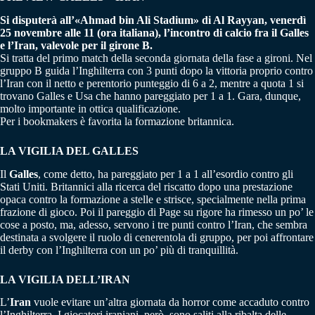
Si disputerà all’«Ahmad bin Ali Stadium» di Al Rayyan, venerdì
25 novembre alle 11 (ora italiana), l’incontro di calcio fra il Galles
e l’Iran, valevole per il girone B.
Si tratta del primo match della seconda giornata della fase a gironi. Nel
gruppo B guida l’Inghilterra con 3 punti dopo la vittoria proprio contro
l’Iran con il netto e perentorio punteggio di 6 a 2, mentre a quota 1 si
trovano Galles e Usa che hanno pareggiato per 1 a 1. Gara, dunque,
molto importante in ottica qualificazione.
Per i bookmakers è favorita la formazione britannica.
LA VIGILIA DEL GALLES
Il
Galles
, come detto, ha pareggiato per 1 a 1 all’esordio contro gli
Stati Uniti. Britannici alla ricerca del riscatto dopo una prestazione
opaca contro la formazione a stelle e strisce, specialmente nella prima
frazione di gioco. Poi il pareggio di Page su rigore ha rimesso un po’ le
cose a posto, ma, adesso, servono i tre punti contro l’Iran, che sembra
destinata a svolgere il ruolo di cenerentola di gruppo, per poi affrontare
il derby con l’Inghilterra con un po’ più di tranquillità.
LA VIGILIA DELL’IRAN
L’
Iran
vuole evitare un’altra giornata da horror come accaduto contro
l’Inghilterra. I giocatori iraniani, però, sono saliti alla ribalta delle