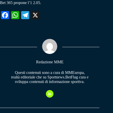
Bet 365 propone l’1 2.05.
Fa
W
Te
X
ce
ha
le
bo
ts
gr
ok
A
a
pp
m
Redazione MME
Questi contenuti sono a cura di MMEuropa,
realtà editoriale che su Sportnews.BetFlag cura e
sviluppa contenuti di informazione sportiva.