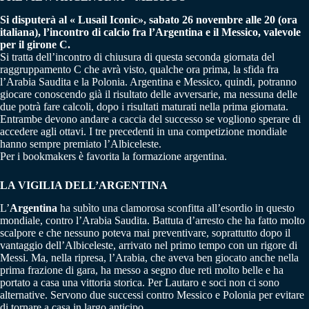
Si disputerà al « Lusail Iconic», sabato 26 novembre alle 20 (ora
italiana), l’incontro di calcio fra l’Argentina e il Messico, valevole
per il girone C.
Si tratta dell’incontro di chiusura di questa seconda giornata del
raggruppamento C che avrà visto, qualche ora prima, la sfida fra
l’Arabia Saudita e la Polonia. Argentina e Messico, quindi, potranno
giocare conoscendo già il risultato delle avversarie, ma nessuna delle
due potrà fare calcoli, dopo i risultati maturati nella prima giornata.
Entrambe devono andare a caccia del successo se vogliono sperare di
accedere agli ottavi. I tre precedenti in una competizione mondiale
hanno sempre premiato l’Albiceleste.
Per i bookmakers è favorita la formazione argentina.
LA VIGILIA DELL’ARGENTINA
L’
Argentina
ha subìto una clamorosa sconfitta all’esordio in questo
mondiale, contro l’Arabia Saudita. Battuta d’arresto che ha fatto molto
scalpore e che nessuno poteva mai preventivare, soprattutto dopo il
vantaggio dell’Albiceleste, arrivato nel primo tempo con un rigore di
Messi. Ma, nella ripresa, l’Arabia, che aveva ben giocato anche nella
prima frazione di gara, ha messo a segno due reti molto belle e ha
portato a casa una vittoria storica. Per Lautaro e soci non ci sono
alternative. Servono due successi contro Messico e Polonia per evitare
di tornare a casa in largo anticipo.