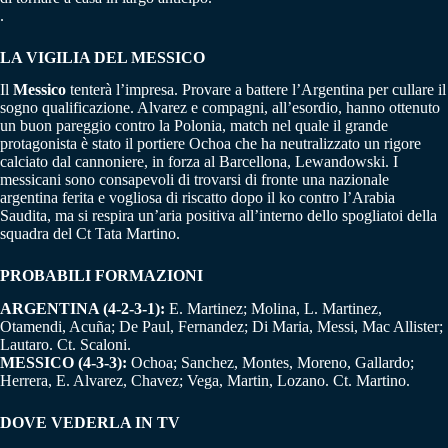
.
LA VIGILIA DEL MESSICO
Il
Messico
tenterà l’impresa. Provare a battere l’Argentina per cullare il
sogno qualificazione. Alvarez e compagni, all’esordio, hanno ottenuto
un buon pareggio contro la Polonia, match nel quale il grande
protagonista è stato il portiere Ochoa che ha neutralizzato un rigore
calciato dal cannoniere, in forza al Barcellona, Lewandowski. I
messicani sono consapevoli di trovarsi di fronte una nazionale
argentina ferita e vogliosa di riscatto dopo il ko contro l’Arabia
Saudita, ma si respira un’aria positiva all’interno dello spogliatoi della
squadra del Ct Tata Martino.
PROBABILI FORMAZIONI
ARGENTINA (4-2-3-1):
E. Martinez; Molina, L. Martinez,
Otamendi, Acuña; De Paul, Fernandez; Di Maria, Messi, Mac Allister;
Lautaro. Ct. Scaloni.
MESSICO (4-3-3):
Ochoa; Sanchez, Montes, Moreno, Gallardo;
Herrera, E. Alvarez, Chavez; Vega, Martin, Lozano. Ct. Martino.
DOVE VEDERLA IN TV