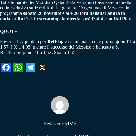
Tutte le partite dei Mondiali Qatar 2022 verranno trasmesse in diretta
ed in esclusiva sulle reti Rai. La gara tra l’Argentina e il Messico, in
programma
sabato 26 novembre alle 20 (ora italiana) andrà in
onda su Rai 1 e, in streaming, la diretta sarà fruibile su Rai Play
.
QUOTE
Favorita l’Argentina per
BetFlag
e i suoi analisti che propongono l’1 a
1.57, l’X a 4.05, mentre il successo del Messico è bancato a 6.
Bet 365 propone l’1 a 1.53, Snai a 1.55.
Fa
W
Te
X
ce
ha
le
bo
ts
gr
ok
A
a
pp
m
Redazione MME