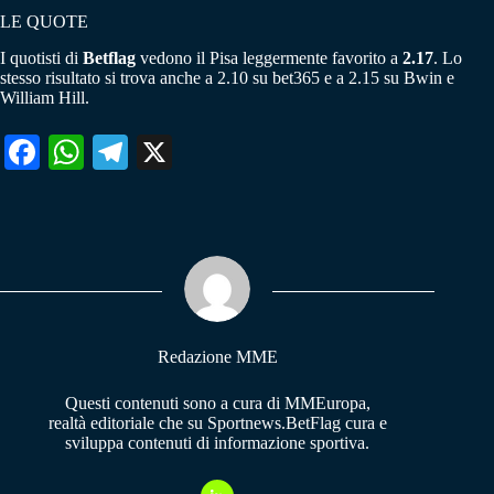
LE QUOTE
I quotisti di
Betflag
vedono il Pisa leggermente favorito a
2.17
. Lo
stesso risultato si trova anche a 2.10 su bet365 e a 2.15 su Bwin e
William Hill.
Fa
W
Te
X
ce
ha
le
bo
ts
gr
ok
A
a
pp
m
Redazione MME
Questi contenuti sono a cura di MMEuropa,
realtà editoriale che su Sportnews.BetFlag cura e
sviluppa contenuti di informazione sportiva.