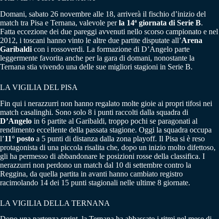
Domani, sabato 26 novembre alle 18, arriverà il fischio d’inizio del
match tra Pisa e Ternana, valevole per
la 14ª giornata di Serie B
.
Fatta eccezione dei due pareggi avvenuti nello scorso campionato e nel
2012, i toscani hanno vinto le altre due partite disputate all’
Arena
Garibaldi
con i rossoverdi. La formazione di D’Angelo parte
leggermente favorita anche per la gara di domani, nonostante la
Ternana stia vivendo una delle sue migliori stagioni in Serie B.
LA VIGILIA DEL PISA
Fin qui i nerazzurri non hanno regalato molte gioie ai propri tifosi nei
match casalinghi. Sono solo 8 i punti raccolti dalla squadra di
D’Angelo
in 6 partite al Garibaldi, troppo pochi se paragonati al
rendimento eccellente della passata stagione. Oggi la squadra occupa
l’
11° posto
a 5 punti di distanza dalla zona playoff. Il Pisa si è reso
protagonista di una piccola risalita che, dopo un inizio molto difettoso,
gli ha permesso di abbandonare le posizioni rosse della classifica. I
nerazzurri non perdono un match dal 10 di settembre contro la
Reggina, da quella partita in avanti hanno cambiato registro
racimolando 14 dei 15 punti stagionali nelle ultime 8 giornate.
LA VIGILIA DELLA TERNANA
Dopo una partenza sprint, la Ternana ha abbassato i ritmi nel mese di