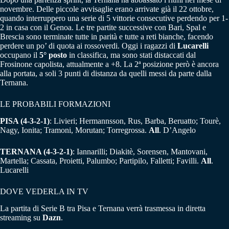
novembre. Delle piccole avvisaglie erano arrivate già il 22 ottobre,
quando interruppero una serie di 5 vittorie consecutive perdendo per 1-
2 in casa con il Genoa. Le tre partite successive con Bari, Spal e
Brescia sono terminate tutte in parità e tutte a reti bianche, facendo
perdere un po’ di quota ai rossoverdi. Oggi i ragazzi di
Lucarelli
occupano il
5° posto
in classifica, ma sono stati distaccati dal
Frosinone capolista, attualmente a +8. La 2ª posizione però è ancora
alla portata, a soli 3 punti di distanza da quelli messi da parte dalla
Ternana.
LE PROBABILI FORMAZIONI
PISA (4-3-2-1)
: Livieri; Hermannsson, Rus, Barba, Beruatto; Tourè,
Nagy, Ionita; Tramoni, Morutan; Torregrossa.
All
. D’Angelo
TERNANA (4-3-2-1)
: Iannarilli; Diakitè, Sorensen, Mantovani,
Martella; Cassata, Proietti, Palumbo; Partipilo, Falletti; Favilli.
All
.
Lucarelli
DOVE VEDERLA IN TV
La partita di Serie B tra Pisa e Ternana verrà trasmessa in diretta
streaming su
Dazn
.