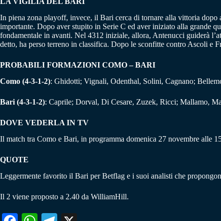
LA VIGILIA DEL BARI
In piena zona playoff, invece, il Bari cerca di tornare alla vittoria do
importante. Dopo aver stupito in Serie C ed aver iniziato alla grande q
fondamentale in avanti. Nel 4312 iniziale, allora, Antenucci guiderà l
detto, ha perso terreno in classifica. Dopo le sconfitte contro Ascoli e 
PROBABILI FORMAZIONI COMO – BARI
Como (4-3-1-2)
: Ghidotti; Vignali, Odenthal, Solini, Cagnano; Bellem
Bari (4-3-1-2)
: Caprile; Dorval, Di Cesare, Zuzek, Ricci; Mallamo, Ma
DOVE VEDERLA IN TV
Il match tra Como e Bari, in programma domenica 27 novembre alle 1
QUOTE
Leggermente favorito il Bari per Betflag e i suoi analisti che propongono
Il 2 viene proposto a 2.40 da WilliamHill.
Fa
W
Te
X