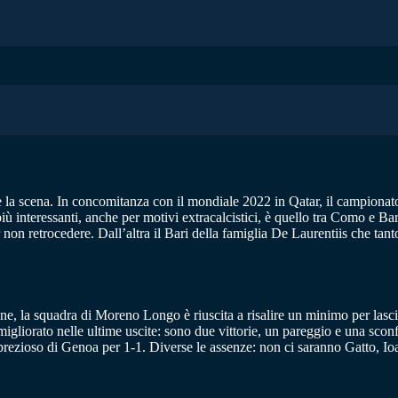
e la scena. In concomitanza con il mondiale 2022 in Qatar, il campionato 
 interessanti, anche per motivi extracalcistici, è quello tra Como e Bar
r non retrocedere. Dall’altra il Bari della famiglia De Laurentiis che tan
ne, la squadra di Moreno Longo è riuscita a risalire un minimo per lascia
gliorato nelle ultime uscite: sono due vittorie, un pareggio e una sconfi
io prezioso di Genoa per 1-1. Diverse le assenze: non ci saranno Gatto, 