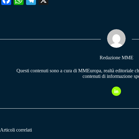
ce
ha
le
bo
ts
gr
ok
A
a
pp
m
Redazione MME
Questi contenuti sono a cura di MMEuropa, realtà editoriale c
contenuti di informazione spo
Articoli correlati