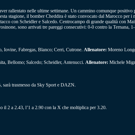
po aver rallentato nelle ultime settimane. Un cammino comunque positivo 
uesta stagione, il bomber Cheddira è stato convocato dal Marocco per i 
’attacco con Scheidler e Salcedo. Centrocampo di grande qualità con Ma
Frosinone, sono arrivati tre pareggi consecutivi: 0-0 contro la Ternana, 1
o, Iovine, Fabregas, Blanco; Cerri, Cutrone.
Allenatore:
Moreno Long
ita, Bellomo; Salcedo; Scheidler, Antenucci.
Allenatore:
Michele Mig
5, sarà trasmesso da Sky Sport e DAZN.
 il 2 a 2.43, l’1 a 2.90 con la X che moltiplica per 3.20.