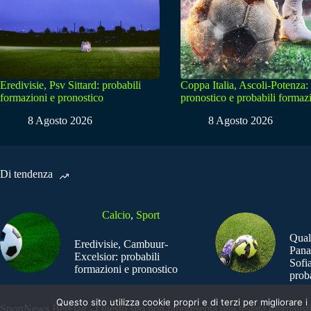
Eredivisie, Psv Sittard: probabili
Coppa Italia, Ascoli-Potenza:
formazioni e pronostico
pronostico e probabili formaz
8 Agosto 2026
8 Agosto 2026
Di tendenza
Calcio
,
Sport
Qual
Eredivisie, Cambuur-
Pana
Excelsior: probabili
Sofia
formazioni e pronostico
prob
Questo sito utilizza cookie propri e di terzi per migliorar
SportNews.BetFlag - Questo sito non rappresenta una testata giornalist