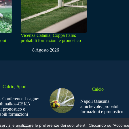
Vicenza Catania, Coppa Italia:
ioni
probabili formazioni e pronostico
8 Agosto 2026
Calcio
,
Sport
Calcio
. Conference League:
Napoli Osasuna,
thinaikos-CSKA
amichevole: probabili
: pronostico e
formazioni e pronostico
abili formazioni
e i servizi e analizzare le preferenze dei suoi utenti. Cliccando su "Acco
ica in quanto viene