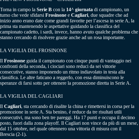
Torna in campo la
Serie B
con la
14^ giornata
di campionato, un
turno che vede sfidarsi
Frosinone
e
Cagliari
, due squadre che ad
inizio anno erano date come grandi favorite per l’ascesa in serie A, la
prima sta mantenendo le aspettative guidando la classifica del
campionato cadetto, i sardi, invece, hanno avuto qualche problema che
stanno cercando di risolvere grazie anche ad un rosa importante.
LA VIGILIA DEL FROSINONE
Il
Frosinone
guida il campionato con cinque punti di vantaggio nei
confronti della seconda, i ciociari sono reduci da sei vittorie
consecutive, stanno imponendo un ritmo indiavolato in testa alla
classifica. Le altre faticano a reggerlo, con essa diminuiscono le
speranze di farsi sotto per ottenere la promozione diretta in Serie A.
LA VIGILIA DEL CAGLIARI
Il
Cagliari
, sta cercando di risalite la china e rimettersi in corsa per la
promozione in serie A. Sta benino, è reduce da tre risultati utili
consecutivi, ma sono ben tre pareggi. Ha 17 punti e occupa il decimo
posto, fuori dalla zona playoff. Il Cagliari non vince da più di un mese,
dal 15 ottobre, nel quale ottennero una vittoria di misura con il
Brescia (2-1).