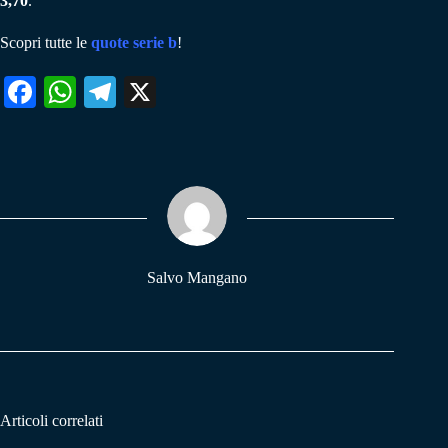
3,70
.
Scopri tutte le
quote serie b
!
Fa
W
Te
X
ce
ha
le
bo
ts
gr
ok
A
a
pp
m
Salvo Mangano
Articoli correlati