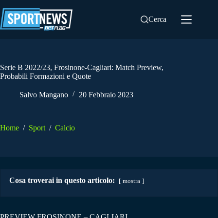
Salta
al
Cerca
contenuto
Serie B 2022/23, Frosinone-Cagliari: Match Preview,
Probabili Formazioni e Quote
Salvo Mangano
20 Febbraio 2023
Home
/
Sport
/
Calcio
Cosa troverai in questo articolo:
mostra
PREVIEW FROSINONE – CAGLIARI