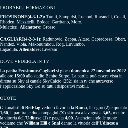
PROBABILI FORMAZIONI
FROSINONE(4-3-1-2):
Turati, Sampirisi, Lucioni, Ravanelli, Cotali,
Rhoden, Mazzitelli, Boloca, Garritano, Moro,
Mulattieri.
Allenatore:
Grosso
CAGLIARI(4-2-3-1):
Radunovic, Zappa, Altare, Capradossa, Obert,
Nandez, Viola, Makouumbou, Rog, Luvumbo,
Lapadula.
Allenatore:
Liverani
DOVE VEDERLA IN TV
La partita
Frosinone-Cagliari
si gioca
domenica 27 novembre 2022
alle ore
15:00
allo stadio Benito Stirpe. La partita può essere vista in
diretta su Sky al canale SkyCalcio (252) sia in tv che attraverso
l’applicazione Sky Go su tutti i dispositivi mobili.
QUOTE
Gli analisti di
BetFlag
vedono favorita la
Roma
, il segno (
2
) è quotato
1,60
, il pari tra le due compagini (
X
) si trova a lavagna a
3,65,
mentre
la vittoria dell’
Udinese
(
1
) è pagata
4,00
. Attenzionando le quote
vediamo che
William Hill e Snai
danno la vittoria dell’
Udinese
a