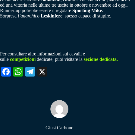
ed una vittoria nelle ultime tre uscite in ottobre e novembre ad oggi.
Runner-up potrebbe essere il regolare
Sporting Mike
.
Sorpresa
l’anarchico
Leskinfere
, spesso capace di stupire.
Per consultare altre informazioni sui cavalli e
sulle
competizioni
dedicate, puoi visitare la
sezione dedicata.
Fa
W
Te
X
ce
ha
le
bo
ts
gr
ok
A
a
pp
m
Giusi Carbone