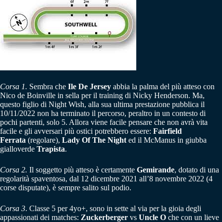
Corsa 1.
Sembra che
Ile De Jersey
abbia la palma del più atteso con
Nico de Boinville in sella per il training di Nicky Henderson. Ma,
questo figlio di Night Wish, alla sua ultima prestazione pubblica il
10/11/2022 non ha terminato il percorso, peraltro in un contesto di
pochi partenti, solo 5. Allora viene facile pensare che non avrà vita
facile e gli avversari più ostici potrebbero essere:
Fairfield
Ferrata
(regolare),
Lady Of The Night
ed il McManus in giubba
gialloverde
Trapista
.
Corsa 2.
Il soggetto più atteso è certamente
Gemirande
, dotato di una
regolarità spaventosa, dal 12 dicembre 2021 all’8 novembre 2022 (4
corse disputate), è sempre salito sul podio.
Corsa 3
. Classe 5 per 4yo+, sono in sette al via per la gioia degli
appassionati dei matches:
Zuckerberger
vs
Uncle O
che con un lieve