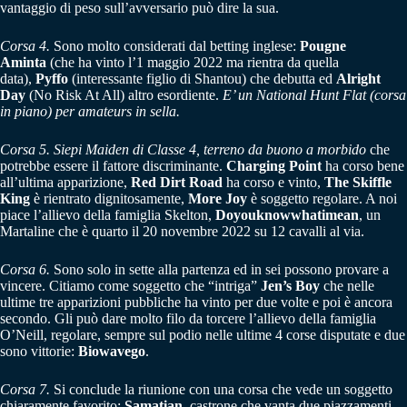
vantaggio di peso sull’avversario può dire la sua.
Corsa 4.
Sono molto considerati dal betting inglese:
Pougne
Aminta
(che ha vinto l’1 maggio 2022 ma rientra da quella
data),
Pyffo
(interessante figlio di Shantou) che debutta ed
Alright
Day
(No Risk At All) altro esordiente.
E’ un National Hunt Flat (corsa
in piano) per amateurs in sella.
Corsa 5.
Siepi Maiden di Classe 4, terreno da buono a morbido
che
potrebbe essere il fattore discriminante.
Charging Point
ha corso bene
all’ultima apparizione,
Red Dirt Road
ha corso e vinto,
The Skiffle
King
è rientrato dignitosamente,
More Joy
è soggetto regolare. A noi
piace l’allievo della famiglia Skelton,
Doyouknowwhatimean
, un
Martaline che è quarto il 20 novembre 2022 su 12 cavalli al via.
Corsa 6.
Sono solo in sette alla partenza ed in sei possono provare a
vincere. Citiamo come soggetto che “intriga”
Jen’s Boy
che nelle
ultime tre apparizioni pubbliche ha vinto per due volte e poi è ancora
secondo. Gli può dare molto filo da torcere l’allievo della famiglia
O’Neill, regolare, sempre sul podio nelle ultime 4 corse disputate e due
sono vittorie:
Biowavego
.
Corsa 7.
Si conclude la riunione con una corsa che vede un soggetto
chiaramente favorito:
Samatian
, castrone che vanta due piazzamenti