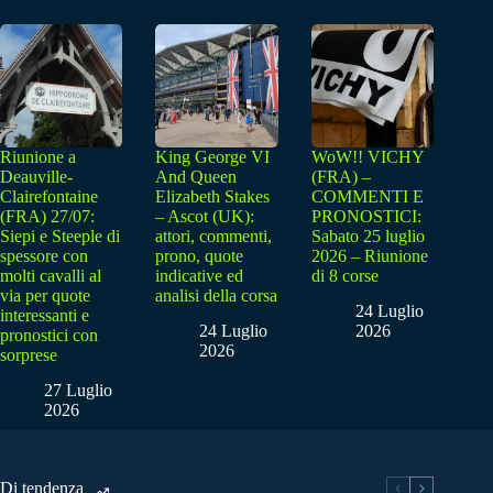
Riunione a
King George VI
WoW!! VICHY
Deauville-
And Queen
(FRA) –
Clairefontaine
Elizabeth Stakes
COMMENTI E
(FRA) 27/07:
– Ascot (UK):
PRONOSTICI:
Siepi e Steeple di
attori, commenti,
Sabato 25 luglio
spessore con
prono, quote
2026 – Riunione
molti cavalli al
indicative ed
di 8 corse
via per quote
analisi della corsa
24 Luglio
interessanti e
24 Luglio
2026
pronostici con
2026
sorprese
27 Luglio
2026
Di tendenza