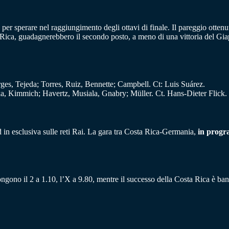
per sperare nel raggiungimento degli ottavi di finale. Il pareggio ottenu
a Rica, guadagnerebbero il secondo posto, a meno di una vittoria del Gi
ges, Tejeda; Torres, Ruiz, Bennette; Campbell. Ct: Luis Suárez.
a, Kimmich; Havertz, Musiala, Gnabry; Müller. Ct. Hans-Dieter Flick.
d in esclusiva sulle reti Rai. La gara tra Costa Rica-Germania,
in progra
ongono il 2 a 1.10, l’X a 9.80, mentre il successo della Costa Rica è ban