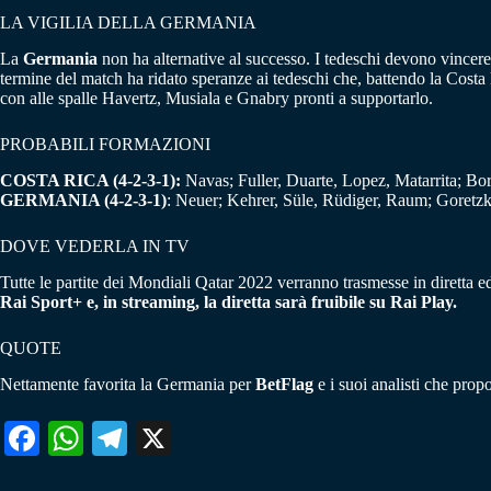
LA VIGILIA DELLA GERMANIA
La
Germania
non ha alternative al successo. I tedeschi devono vincere 
termine del match ha ridato speranze ai tedeschi che, battendo la Cost
con alle spalle Havertz, Musiala e Gnabry pronti a supportarlo.
PROBABILI FORMAZIONI
COSTA RICA (4-2-3-1):
Navas; Fuller, Duarte, Lopez, Matarrita; Bor
GERMANIA (4-2-3-1)
: Neuer; Kehrer, Süle, Rüdiger, Raum; Goretzk
DOVE VEDERLA IN TV
Tutte le partite dei Mondiali Qatar 2022 verranno trasmesse in diretta e
Rai Sport+ e, in streaming, la diretta sarà fruibile su Rai Play.
QUOTE
Nettamente favorita la Germania per
BetFlag
e i suoi analisti che prop
Fa
W
Te
X
ce
ha
le