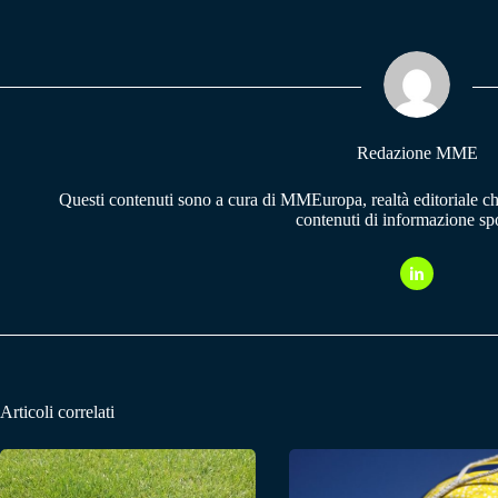
bo
ts
gr
ok
A
a
pp
m
Redazione MME
Questi contenuti sono a cura di MMEuropa, realtà editoriale c
contenuti di informazione spo
Articoli correlati