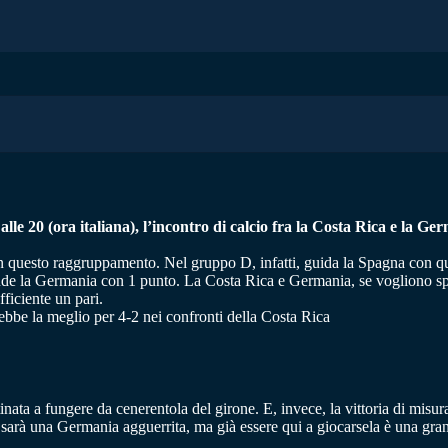
le 20 (ora italiana), l’incontro di calcio fra la Costa Rica e la Ge
 in questo raggruppamento. Nel gruppo D, infatti, guida la Spagna con q
hiude la Germania con 1 punto. La Costa Rica e Germania, se vogliono sp
ficiente un pari.
bbe la meglio per 4-2 nei confronti della Costa Rica
ata a fungere da cenerentola del girone. E, invece, la vittoria di misura
ci sarà una Germania agguerrita, ma già essere qui a giocarsela è una gran