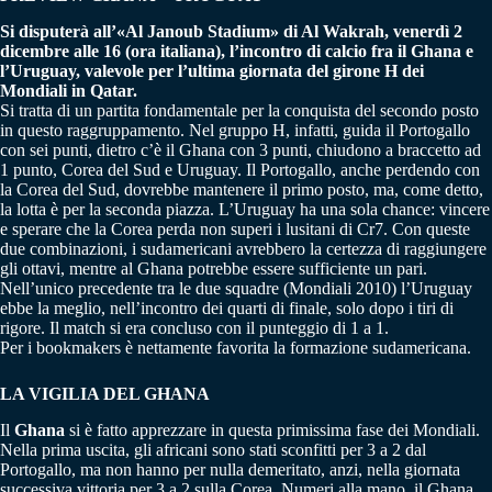
Si disputerà all’«Al Janoub Stadium» di Al Wakrah, venerdì 2
dicembre alle 16 (ora italiana), l’incontro di calcio fra il Ghana e
l’Uruguay, valevole per l’ultima giornata del girone H dei
Mondiali in Qatar.
Si tratta di un partita fondamentale per la conquista del secondo posto
in questo raggruppamento. Nel gruppo H, infatti, guida il Portogallo
con sei punti, dietro c’è il Ghana con 3 punti, chiudono a braccetto ad
1 punto, Corea del Sud e Uruguay. Il Portogallo, anche perdendo con
la Corea del Sud, dovrebbe mantenere il primo posto, ma, come detto,
la lotta è per la seconda piazza. L’Uruguay ha una sola chance: vincere
e sperare che la Corea perda non superi i lusitani di Cr7. Con queste
due combinazioni, i sudamericani avrebbero la certezza di raggiungere
gli ottavi, mentre al Ghana potrebbe essere sufficiente un pari.
Nell’unico precedente tra le due squadre (Mondiali 2010) l’Uruguay
ebbe la meglio, nell’incontro dei quarti di finale, solo dopo i tiri di
rigore. Il match si era concluso con il punteggio di 1 a 1.
Per i bookmakers è nettamente favorita la formazione sudamericana.
LA VIGILIA DEL GHANA
Il
Ghana
si è fatto apprezzare in questa primissima fase dei Mondiali.
Nella prima uscita, gli africani sono stati sconfitti per 3 a 2 dal
Portogallo, ma non hanno per nulla demeritato, anzi, nella giornata
successiva vittoria per 3 a 2 sulla Corea. Numeri alla mano, il Ghana