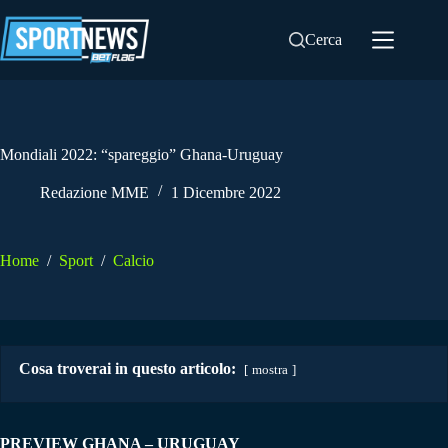
Salta
al
Cerca
contenuto
Mondiali 2022: “spareggio” Ghana-Uruguay
Redazione MME
1 Dicembre 2022
Home
/
Sport
/
Calcio
Cosa troverai in questo articolo:
mostra
PREVIEW GHANA – URUGUAY