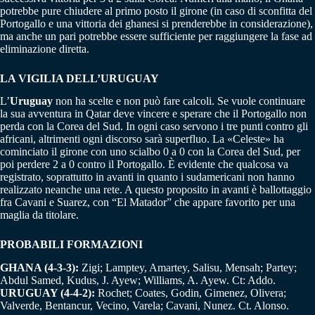
potrebbe pure chiudere al primo posto il girone (in caso di sconfitta del
Portogallo e una vittoria dei ghanesi si prenderebbe in considerazione),
ma anche un pari potrebbe essere sufficiente per raggiungere la fase ad
eliminazione diretta.
LA VIGILIA DELL’URUGUAY
L’
Uruguay
non ha scelte e non può fare calcoli. Se vuole continuare
la sua avventura in Qatar deve vincere e sperare che il Portogallo non
perda con la Corea del Sud. In ogni caso servono i tre punti contro gli
africani, altrimenti ogni discorso sarà superfluo. La «Celeste» ha
cominciato il girone con uno scialbo 0 a 0 con la Corea del Sud, per
poi perdere 2 a 0 contro il Portogallo. È evidente che qualcosa va
registrato, soprattutto in avanti in quanto i sudamericani non hanno
realizzato neanche una rete. A questo proposito in avanti è ballottaggio
fra Cavani e Suarez, con “El Matador” che appare favorito per una
maglia da titolare.
PROBABILI FORMAZIONI
GHANA (4-3-3):
Zigi; Lamptey, Amartey, Salisu, Mensah; Partey;
Abdul Samed, Kudus, J. Ayew; Williams, A. Ayew. Ct: Addo.
URUGUAY (4-4-2):
Rochet; Coates, Godin, Gimenez, Olivera;
Valverde, Bentancur, Vecino, Varela; Cavani, Nunez. Ct. Alonso.