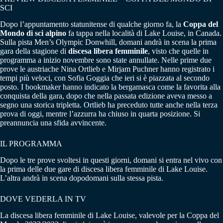
SCI
Dopo l’appuntamento statunitense di qualche giorno fa, la
Coppa del
Mondo di sci alpino
fa tappa nella località di Lake Louise, in Canada.
Sulla pista Men’s Olympic Donwhill, domani andrà in scena la prima
gara della stagione di
discesa libera femminile
, visto che quelle in
programma a inizio novembre sono state annullate. Nelle prime due
prove le austriache Nina Ortlieb e Mirjam Puchner hanno registrato i
tempi più veloci, con Sofia Goggia che ieri si è piazzata al secondo
posto. I bookmaker hanno indicato la bergamasca come la favorita alla
conquista della gara, dopo che nella passata edizione aveva messo a
segno una storica tripletta. Ortlieb ha preceduto tutte anche nella terza
prova di oggi, mentre l’azzurra ha chiuso in quarta posizione. Si
preannuncia una sfida avvincente.
IL PROGRAMMA
Dopo le tre prove svoltesi in questi giorni, domani si entra nel vivo con
la prima delle due gare di discesa libera femminile di Lake Louise.
L’altra andrà in scena dopodomani sulla stessa pista.
DOVE VEDERLA IN TV
La discesa libera femminile di Lake Louise, valevole per la Coppa del