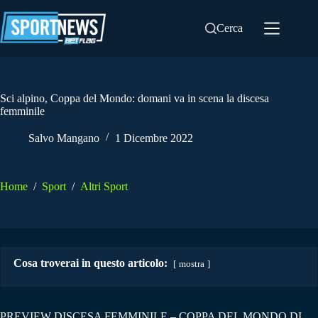
Salta
al
Cerca
contenuto
Sci alpino, Coppa del Mondo: domani va in scena la discesa
femminile
Salvo Mangano
1 Dicembre 2022
Home
/
Sport
/
Altri Sport
Cosa troverai in questo articolo:
mostra
PREVIEW DISCESA FEMMINILE – COPPA DEL MONDO DI