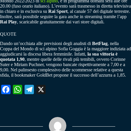
Mondo 2022/2023 di
sci alpino
, è in programma domani sera alle ore
20.00 (fuso orario italiano). L’evento sarà trasmesso in diretta televisiva
in chiaro e in esclusiva su
Rai Sport
, al canale 57 del digitale terrestre.
Inoltre, sarà possibile seguire la gara anche in streaming tramite l’app
Rai Play
, scaricabile gratuitamente dai vari store digitali.
QUOTE
Dando un’occhiata alle previsioni degli analisti di
BetFlag
, nella
Coppa del Mondo di sci alpino Sofia Goggia è la maggiore indiziata ad
aggiudicarsi la discesa libera femminile. Infatti,
la sua vittoria è
quotata 1,90
, mentre quelle delle rivali più temibili, ovvero Corinne
Suter e Miriam Puchner, vengono bancate rispettivamente a 7,00 e a
9,00. Nel palinsesto complessivo delle scommesse relative a questa
sfida, il bookmaker GoldBet propone il successo dell’azzurra a 1,85.
Fa
W
Te
X
ce
ha
le
bo
ts
gr
ok
A
a
pp
m