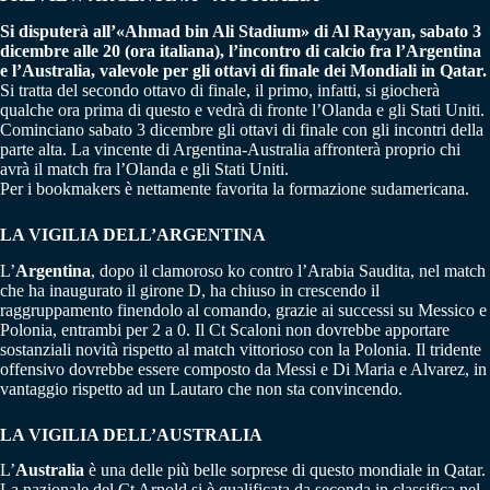
Si disputerà all’«Ahmad bin Ali Stadium» di Al Rayyan, sabato 3
dicembre alle 20 (ora italiana), l’incontro di calcio fra l’Argentina
e l’Australia, valevole per gli ottavi di finale dei Mondiali in Qatar.
Si tratta del secondo ottavo di finale, il primo, infatti, si giocherà
qualche ora prima di questo e vedrà di fronte l’Olanda e gli Stati Uniti.
Cominciano sabato 3 dicembre gli ottavi di finale con gli incontri della
parte alta. La vincente di Argentina-Australia affronterà proprio chi
avrà il match fra l’Olanda e gli Stati Uniti.
Per i bookmakers è nettamente favorita la formazione sudamericana.
LA VIGILIA DELL’ARGENTINA
L’
Argentina
, dopo il clamoroso ko contro l’Arabia Saudita, nel match
che ha inaugurato il girone D, ha chiuso in crescendo il
raggruppamento finendolo al comando, grazie ai successi su Messico e
Polonia, entrambi per 2 a 0. Il Ct Scaloni non dovrebbe apportare
sostanziali novità rispetto al match vittorioso con la Polonia. Il tridente
offensivo dovrebbe essere composto da Messi e Di Maria e Alvarez, in
vantaggio rispetto ad un Lautaro che non sta convincendo.
LA VIGILIA DELL’AUSTRALIA
L’
Australia
è una delle più belle sorprese di questo mondiale in Qatar.
La nazionale del Ct Arnold si è qualificata da seconda in classifica nel