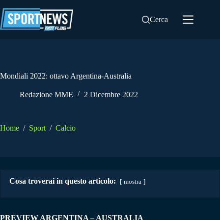
Salta
al
Cerca
contenuto
Mondiali 2022: ottavo Argentina-Australia
Redazione MME
2 Dicembre 2022
Home
/
Sport
/
Calcio
Cosa troverai in questo articolo:
mostra
PREVIEW ARGENTINA – AUSTRALIA