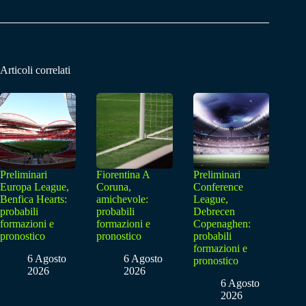
Articoli correlati
Preliminari
Fiorentina A
Preliminari
Europa League,
Coruna,
Conference
Benfica Hearts:
amichevole:
League,
probabili
probabili
Debrecen
formazioni e
formazioni e
Copenaghen:
pronostico
pronostico
probabili
formazioni e
6 Agosto
6 Agosto
pronostico
2026
2026
6 Agosto
2026