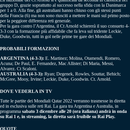
gruppo D, grazie soprattutto al successo nella sfida con la Danimarca
per 1 a 0. Alla fine, gli australiani hanno chiuso con gli stessi punti
della Francia (6) ma non sono riusciti a mettere le mani sul primo posto
per la peggiore differenza reti generale.
Per la gara contro l’Argentina, il Ct Arnold schiererà il suo consueto 4-
3-3 con la formazione più affidabile che fa leva sul tridente Leckie,
Duke, Goodwin, tutti in gol nelle prime tre gare dei Mondiali.
PROBABILI FORMAZIONI
ARGENTINA (4-3-3):
E. Martinez; Molina, Otamendi, Romero,
Acuna; De Paul, E. Fernandez, Mac Allister; Di Maria, Messi,
Alvarez. Ct Scaloni.
AUSTRALIA (4-3-3):
Ryan; Degenek, Rowles, Souttar, Behich;
McGree, Mooy, Irvine; Leckie, Duke, Goodwin. Ct. Arnold.
DOVE VEDERLA IN TV
Tutte le partite dei Mondiali Qatar 2022 verranno trasmesse in diretta
ed in esclusiva sulle reti Rai. La gara tra Argentina e Australia, in
programma
sabato 3 dicembre alle 20 (ora italiana) andrà in onda
su Rai 1 e, in streaming, la diretta sarà fruibile su Rai Play.
QUOTE