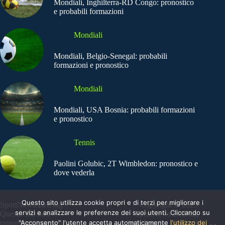
Mondiali, Inghilterra-RD Congo: pronostico
e probabili formazioni
Mondiali
Mondiali, Belgio-Senegal: probabili
formazioni e pronostico
Mondiali
Mondiali, USA Bosnia: probabili formazioni
e pronostico
Tennis
Paolini Golubic, 2T Wimbledon: pronostico e
dove vederla
Questo sito utilizza cookie propri e di terzi per migliorare i
SportNews.BetFlag -
Copyright © 2025
servizi e analizzare le preferenze dei suoi utenti. Cliccando su
Questo sito non
SportNews BetFlag
"Acconsento" l'utente accetta automaticamente
l'utilizzo dei
rappresenta una testata
Sede Legale: Via degli