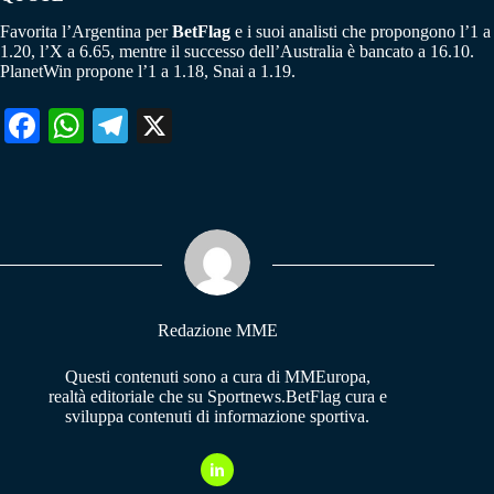
Favorita l’Argentina per
BetFlag
e i suoi analisti che propongono l’1 a
1.20, l’X a 6.65, mentre il successo dell’Australia è bancato a 16.10.
PlanetWin propone l’1 a 1.18, Snai a 1.19.
Fa
W
Te
X
ce
ha
le
bo
ts
gr
ok
A
a
pp
m
Redazione MME
Questi contenuti sono a cura di MMEuropa,
realtà editoriale che su Sportnews.BetFlag cura e
sviluppa contenuti di informazione sportiva.