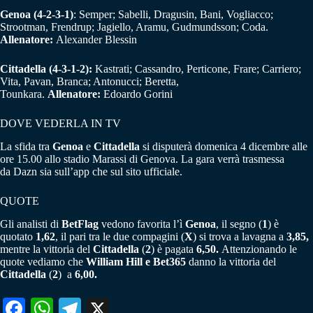
Genoa (4-2-3-1)
: Semper; Sabelli, Dragusin, Bani, Vogliacco;
Strootman, Frendrup; Jagiello, Aramu, Gudmundsson; Coda.
Allenatore:
Alexander Blessin
Cittadella (4-3-1-2):
Kastrati; Cassandro, Perticone, Frare; Carriero;
Vita, Pavan, Branca; Antonucci; Beretta,
Tounkara.
Allenatore:
Edoardo Gorini
DOVE VEDERLA IN TV
La sfida tra
Genoa
e
Cittadella
si disputerà domenica 4 dicembre alle
ore 15.00 allo stadio Marassi di Genova. La gara verrà trasmessa
da Dazn sia sull’app che sul sito ufficiale.
QUOTE
Gli analisti di
BetFlag
vedono favorita l’ì
Genoa
, il segno (
1
) è
quotato
1,62
, il pari tra le due compagini (
X
) si trova a lavagna a
3,85,
mentre la vittoria del
Cittadella
(
2
) è pagata
6,50.
Attenzionando le
quote vediamo che
William Hill e Bet365
danno la vittoria del
Cittadella
(
2
) a
6,00.
Fa
W
Te
X