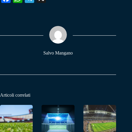
ce
ha
le
bo
ts
gr
ok
A
a
pp
m
Salvo Mangano
Articoli correlati