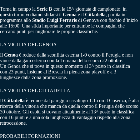
Torna in campo la
Serie B
con la 15^ giornata di campionato, in
questo turno vediamo sfidarsi il
Genoa
e il
Cittadella
, partita in
programma allo
Stadio Luigi Ferraris
di Genova con fischio d’inizio
alle 15:00. Una sfida importante per entrambe le compagini che
cercano punti per migliorare le proprie classifiche.
LA VIGILIA DEL GENOA
Il
Genoa
è reduce dalla sconfitta esterna 1-0 contro il Perugia e non
vince dalla gara esterna con la Ternana dello scorso 22 ottobre.
Un Genoa che si trova in questo momento al 3^ posto in classifica
con 23 punti, insieme al Brescia in piena zona playoff e a 3
lunghezze dalla zona promozione.
LA VIGILIA DEL CITTADELLA
Il
Cittadella
è reduce dal pareggio casalingo 1-1 con il Cosenza, è alla
ricerca della vittoria che manca da quella contro il Perugia dello scorso
30 ottobre. Gli ospiti si trovano attualmente al 13^ posto in classifica
con 16 punti e a una sola lunghezza di vantaggio rispetto alla zona
retrocessione.
PROBABILI FORMAZIONI