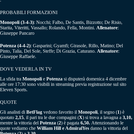
PROBABILI FORMAZIONI
Monopoli (3-4-3)
: Nocchi; Falbo, De Santis, Bizzotto; De Risio,
Starita, Viteritti, Vassallo; Rolando, Fella, Montini.
Allenatore
:
Giuseppe Pancaro
Potenza (4-4-2)
: Gasparini; Gyamfi; Girasole, Rillo, Matino; Del
Pinto, Talia, Del Sole, Steffe; Di Grazia, Caturano.
Allenatore
:
Giuseppe Raffaele.
DOVE VEDERLA IN TV
La sfida tra
Monopoli
e
Potenza
si disputerà domenica 4 dicembre
alle ore 17:30 sono visibili in streaming previa registrazione sul sito
Eleven Sports.
QUOTE
Gli analisti di
BetFlag
vedono favorito il
Monopoli
, il segno (
1
) è
quotato
2,15
, il pari tra le due compagini (
X
) si trova a lavagna a
3,10,
mentre la vittoria del
Potenza
(
2
) è pagata
6,50.
Attenzionando le
quote vediamo che
William Hill e AdmiralYes
danno la vittoria del
Potenza
(
2
) a
3,30.