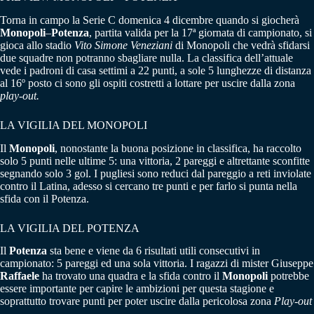
Torna in campo la Serie C domenica 4 dicembre quando si giocherà
Monopoli
–
Potenza
, partita valida per la 17ª giornata di campionato, si
gioca allo stadio
Vito Simone Veneziani
di Monopoli che vedrà sfidarsi
due squadre non potranno sbagliare nulla. La classifica dell’attuale
vede i padroni di casa settimi a 22 punti, a sole 5 lunghezze di distanza
al 16º posto ci sono gli ospiti costretti a lottare per uscire dalla zona
play-out.
LA VIGILIA DEL MONOPOLI
Il
Monopoli
, nonostante la buona posizione in classifica, ha raccolto
solo 5 punti nelle ultime 5: una vittoria, 2 pareggi e altrettante sconfitte
segnando solo 3 gol. I pugliesi sono reduci dal pareggio a reti inviolate
contro il Latina, adesso si cercano tre punti e per farlo si punta nella
sfida con il Potenza.
LA VIGILIA DEL POTENZA
Il
Potenza
sta bene e viene da 6 risultati utili consecutivi in
campionato: 5 pareggi ed una sola vittoria. I ragazzi di mister Giuseppe
Raffaele
ha trovato una quadra e la sfida contro il
Monopoli
potrebbe
essere importante per capire le ambizioni per questa stagione e
soprattutto trovare punti per poter uscire dalla pericolosa zona
Play-out
.