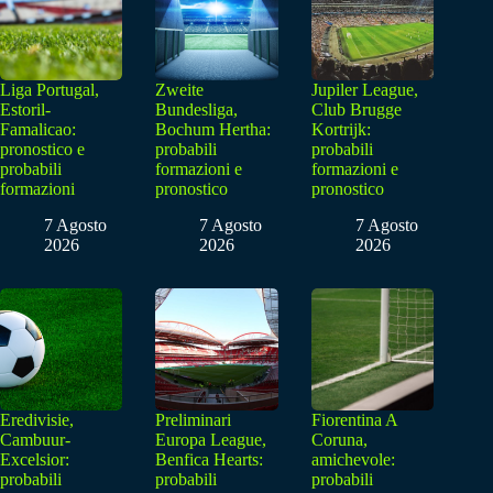
Liga Portugal,
Zweite
Jupiler League,
Estoril-
Bundesliga,
Club Brugge
Famalicao:
Bochum Hertha:
Kortrijk:
pronostico e
probabili
probabili
probabili
formazioni e
formazioni e
formazioni
pronostico
pronostico
7 Agosto
7 Agosto
7 Agosto
2026
2026
2026
Eredivisie,
Preliminari
Fiorentina A
Cambuur-
Europa League,
Coruna,
Excelsior:
Benfica Hearts:
amichevole:
probabili
probabili
probabili